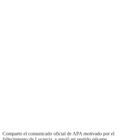
Comparto el comunicado oficial de APA motivado por el
fallecimiento de Lucrecia, y envió mi sentido pésame.