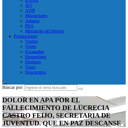
EANA
JST
AFIP
Migraciones
Aduana
PSA
Ministerio del Interior
Promociones
Vuelos
Viajes
Escapadas
Hospedajes
Destinos
Tours
Descuentos
Búscar por:
DOLOR EN APA POR EL
FALLECIMIENTO DE LUCRECIA
CASTRO FEIJO, SECRETARIA DE
JUVENTUD. QUE EN PAZ DESCANSE