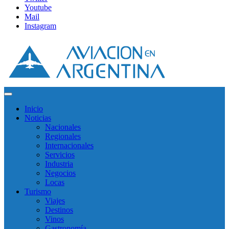
Youtube
Mail
Instagram
Inicio
Noticias
Nacionales
Regionales
Internacionales
Servicios
Industria
Negocios
Locas
Turismo
Viajes
Destinos
Vinos
Gastronomía