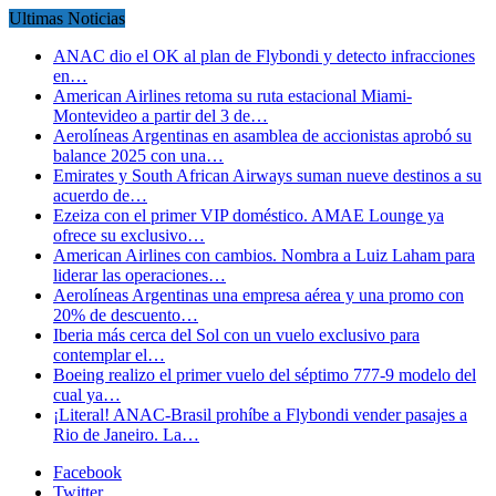
Ultimas Noticias
ANAC dio el OK al plan de Flybondi y detecto infracciones
en…
American Airlines retoma su ruta estacional Miami-
Montevideo a partir del 3 de…
Aerolíneas Argentinas en asamblea de accionistas aprobó su
balance 2025 con una…
Emirates y South African Airways suman nueve destinos a su
acuerdo de…
Ezeiza con el primer VIP doméstico. AMAE Lounge ya
ofrece su exclusivo…
American Airlines con cambios. Nombra a Luiz Laham para
liderar las operaciones…
Aerolíneas Argentinas una empresa aérea y una promo con
20% de descuento…
Iberia más cerca del Sol con un vuelo exclusivo para
contemplar el…
Boeing realizo el primer vuelo del séptimo 777-9 modelo del
cual ya…
¡Literal! ANAC-Brasil prohíbe a Flybondi vender pasajes a
Rio de Janeiro. La…
Facebook
Twitter