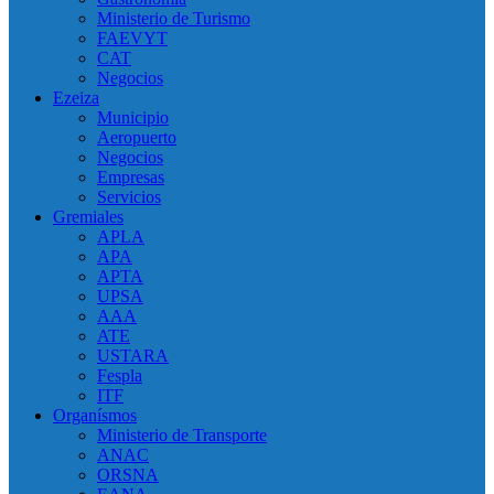
Ministerio de Turismo
FAEVYT
CAT
Negocios
Ezeiza
Municipio
Aeropuerto
Negocios
Empresas
Servicios
Gremiales
APLA
APA
APTA
UPSA
AAA
ATE
USTARA
Fespla
ITF
Organísmos
Ministerio de Transporte
ANAC
ORSNA