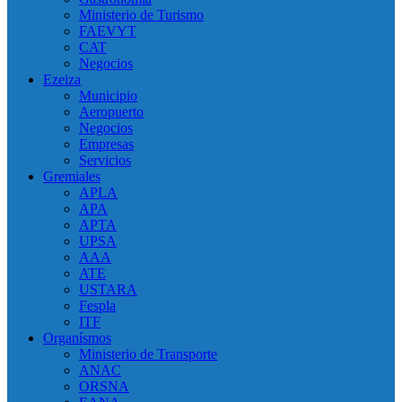
Ministerio de Turismo
FAEVYT
CAT
Negocios
Ezeiza
Municipio
Aeropuerto
Negocios
Empresas
Servicios
Gremiales
APLA
APA
APTA
UPSA
AAA
ATE
USTARA
Fespla
ITF
Organísmos
Ministerio de Transporte
ANAC
ORSNA