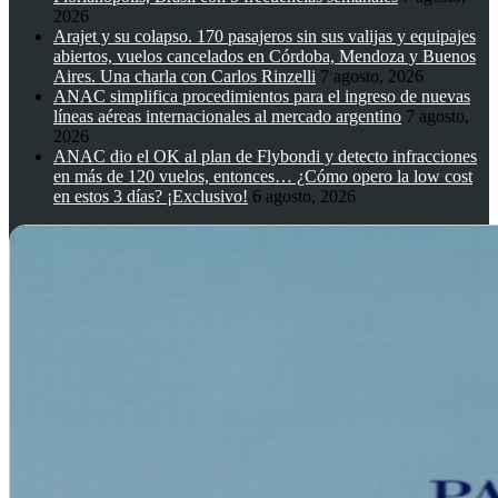
2026
Arajet y su colapso. 170 pasajeros sin sus valijas y equipajes
abiertos, vuelos cancelados en Córdoba, Mendoza y Buenos
Aires. Una charla con Carlos Rinzelli
7 agosto, 2026
ANAC simplifica procedimientos para el ingreso de nuevas
líneas aéreas internacionales al mercado argentino
7 agosto,
2026
ANAC dio el OK al plan de Flybondi y detecto infracciones
en más de 120 vuelos, entonces… ¿Cómo opero la low cost
en estos 3 días? ¡Exclusivo!
6 agosto, 2026