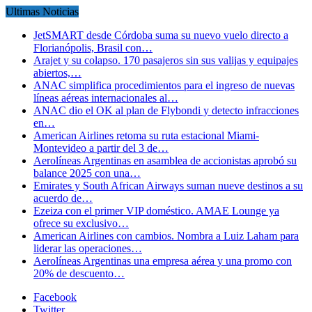
Ultimas Noticias
JetSMART desde Córdoba suma su nuevo vuelo directo a
Florianópolis, Brasil con…
Arajet y su colapso. 170 pasajeros sin sus valijas y equipajes
abiertos,…
ANAC simplifica procedimientos para el ingreso de nuevas
líneas aéreas internacionales al…
ANAC dio el OK al plan de Flybondi y detecto infracciones
en…
American Airlines retoma su ruta estacional Miami-
Montevideo a partir del 3 de…
Aerolíneas Argentinas en asamblea de accionistas aprobó su
balance 2025 con una…
Emirates y South African Airways suman nueve destinos a su
acuerdo de…
Ezeiza con el primer VIP doméstico. AMAE Lounge ya
ofrece su exclusivo…
American Airlines con cambios. Nombra a Luiz Laham para
liderar las operaciones…
Aerolíneas Argentinas una empresa aérea y una promo con
20% de descuento…
Facebook
Twitter