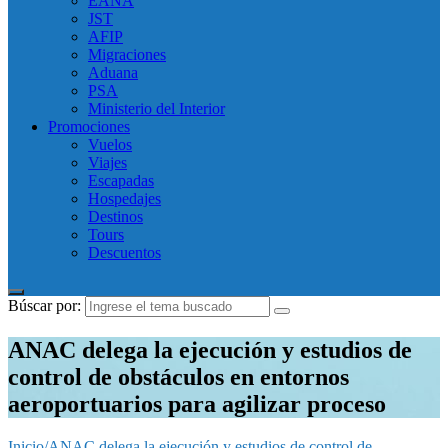
EANA
JST
AFIP
Migraciones
Aduana
PSA
Ministerio del Interior
Promociones
Vuelos
Viajes
Escapadas
Hospedajes
Destinos
Tours
Descuentos
Búscar por:
ANAC delega la ejecución y estudios de
control de obstáculos en entornos
aeroportuarios para agilizar proceso
Inicio
/
ANAC delega la ejecución y estudios de control de