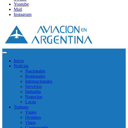
Youtube
Mail
Instagram
Inicio
Noticias
Nacionales
Regionales
Internacionales
Servicios
Industria
Negocios
Locas
Turismo
Viajes
Destinos
Vinos
Gastronomía