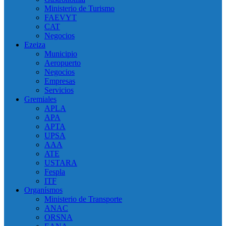
Ministerio de Turismo
FAEVYT
CAT
Negocios
Ezeiza
Municipio
Aeropuerto
Negocios
Empresas
Servicios
Gremiales
APLA
APA
APTA
UPSA
AAA
ATE
USTARA
Fespla
ITF
Organísmos
Ministerio de Transporte
ANAC
ORSNA