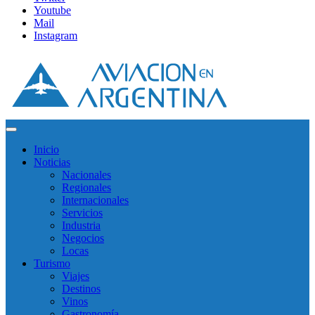
Youtube
Mail
Instagram
Inicio
Noticias
Nacionales
Regionales
Internacionales
Servicios
Industria
Negocios
Locas
Turismo
Viajes
Destinos
Vinos
Gastronomía