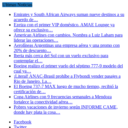
Ultimas Noticias
Emirates y South African Airways suman nueve destinos a su
acuerdo de…
Ezeiza con el primer VIP doméstico. AMAE Lounge ya
ofrece su exclusivo…
American Airlines con cambios. Nombra a Luiz Laham para
liderar las operaciones…
Aerolíneas Argentinas una empresa aérea y una promo con
20% de descuento…
Iberia más cerca del Sol con un vuelo exclusivo para
contemplar el…
Boeing realizo el primer vuelo del séptimo 777-9 modelo del
cual ya…
¡Literal! ANAC-Brasil prohíbe a Flybondi vender pasajes a
Rio de Janeiro. La…
El Boeing 737-7 MAX luego de mucho tiempo, recibió la
certificación de…
Copa Airlines con 9 frecuencias semanales a Mendoza
fortalece la conectividad aérea…
Pobres vacaciones de invierno según INFORME CAME,
donde hay plata la cosa…
Facebook
Twitter