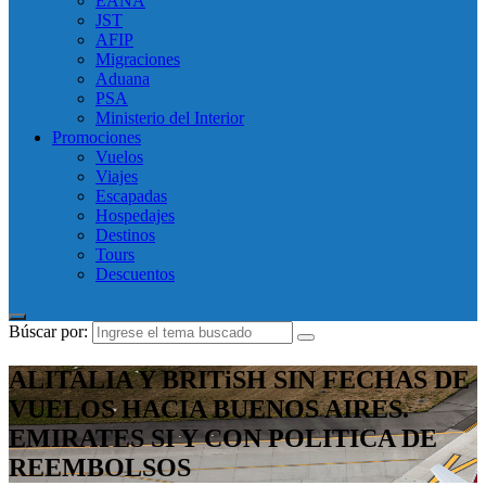
EANA
JST
AFIP
Migraciones
Aduana
PSA
Ministerio del Interior
Promociones
Vuelos
Viajes
Escapadas
Hospedajes
Destinos
Tours
Descuentos
Búscar por:
ALITALIA Y BRITiSH SIN FECHAS DE
VUELOS HACIA BUENOS AIRES.
EMIRATES SI Y CON POLITICA DE
REEMBOLSOS