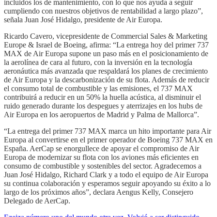
incluidos los de mantenimiento, con lo que nos ayuda a seguir
cumpliendo con nuestros objetivos de rentabilidad a largo plazo”,
señala Juan José Hidalgo, presidente de Air Europa.
Ricardo Cavero, vicepresidente de Commercial Sales & Marketing
Europe & Israel de Boeing, afirma: “La entrega hoy del primer 737
MAX de Air Europa supone un paso más en el posicionamiento de
la aerolínea de cara al futuro, con la inversión en la tecnología
aeronáutica más avanzada que respaldará los planes de crecimiento
de Air Europa y la descarbonización de su flota. Además de reducir
el consumo total de combustible y las emisiones, el 737 MAX
contribuirá a reducir en un 50% la huella acústica, al disminuir el
ruido generado durante los despegues y aterrizajes en los hubs de
Air Europa en los aeropuertos de Madrid y Palma de Mallorca”.
“La entrega del primer 737 MAX marca un hito importante para Air
Europa al convertirse en el primer operador de Boeing 737 MAX en
España. AerCap se enorgullece de apoyar el compromiso de Air
Europa de modernizar su flota con los aviones más eficientes en
consumo de combustible y sostenibles del sector. Agradecemos a
Juan José Hidalgo, Richard Clark y a todo el equipo de Air Europa
su continua colaboración y esperamos seguir apoyando su éxito a lo
largo de los próximos años”, declara Aengus Kelly, Consejero
Delegado de AerCap.