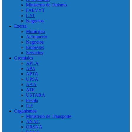
Ministerio de Turismo
FAEVYT
CAT
Negocios
Ezeiza
Municipio
Aeropuerto
Negocios
Empresas
Servicios
Gremiales
APLA
APA
APTA
UPSA
AAA
ATE
USTARA
Fespla
ITF
Organísmos
Ministerio de Transporte
ANAC
ORSNA