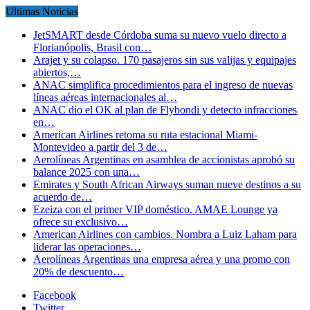
Ultimas Noticias
JetSMART desde Córdoba suma su nuevo vuelo directo a
Florianópolis, Brasil con…
Arajet y su colapso. 170 pasajeros sin sus valijas y equipajes
abiertos,…
ANAC simplifica procedimientos para el ingreso de nuevas
líneas aéreas internacionales al…
ANAC dio el OK al plan de Flybondi y detecto infracciones
en…
American Airlines retoma su ruta estacional Miami-
Montevideo a partir del 3 de…
Aerolíneas Argentinas en asamblea de accionistas aprobó su
balance 2025 con una…
Emirates y South African Airways suman nueve destinos a su
acuerdo de…
Ezeiza con el primer VIP doméstico. AMAE Lounge ya
ofrece su exclusivo…
American Airlines con cambios. Nombra a Luiz Laham para
liderar las operaciones…
Aerolíneas Argentinas una empresa aérea y una promo con
20% de descuento…
Facebook
Twitter