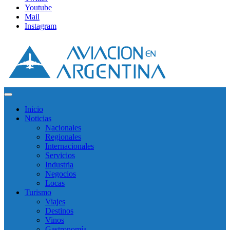
Youtube
Mail
Instagram
Inicio
Noticias
Nacionales
Regionales
Internacionales
Servicios
Industria
Negocios
Locas
Turismo
Viajes
Destinos
Vinos
Gastronomía