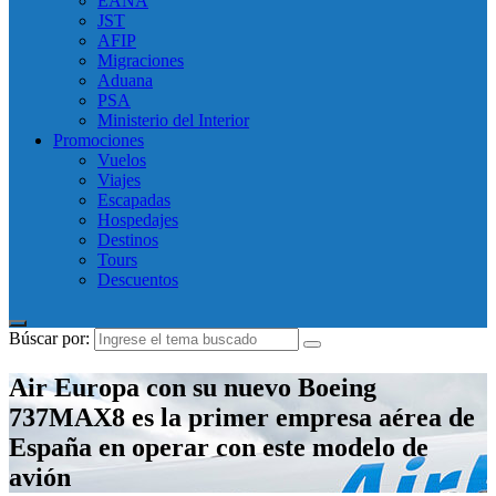
EANA
JST
AFIP
Migraciones
Aduana
PSA
Ministerio del Interior
Promociones
Vuelos
Viajes
Escapadas
Hospedajes
Destinos
Tours
Descuentos
Búscar por:
Air Europa con su nuevo Boeing
737MAX8 es la primer empresa aérea de
España en operar con este modelo de
avión