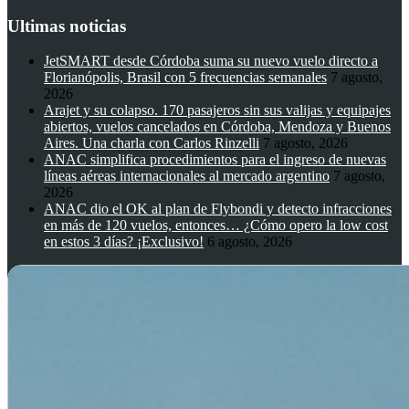
Ultimas noticias
JetSMART desde Córdoba suma su nuevo vuelo directo a
Florianópolis, Brasil con 5 frecuencias semanales
7 agosto,
2026
Arajet y su colapso. 170 pasajeros sin sus valijas y equipajes
abiertos, vuelos cancelados en Córdoba, Mendoza y Buenos
Aires. Una charla con Carlos Rinzelli
7 agosto, 2026
ANAC simplifica procedimientos para el ingreso de nuevas
líneas aéreas internacionales al mercado argentino
7 agosto,
2026
ANAC dio el OK al plan de Flybondi y detecto infracciones
en más de 120 vuelos, entonces… ¿Cómo opero la low cost
en estos 3 días? ¡Exclusivo!
6 agosto, 2026