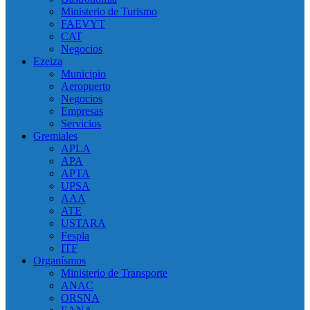
Ministerio de Turismo
FAEVYT
CAT
Negocios
Ezeiza
Municipio
Aeropuerto
Negocios
Empresas
Servicios
Gremiales
APLA
APA
APTA
UPSA
AAA
ATE
USTARA
Fespla
ITF
Organísmos
Ministerio de Transporte
ANAC
ORSNA