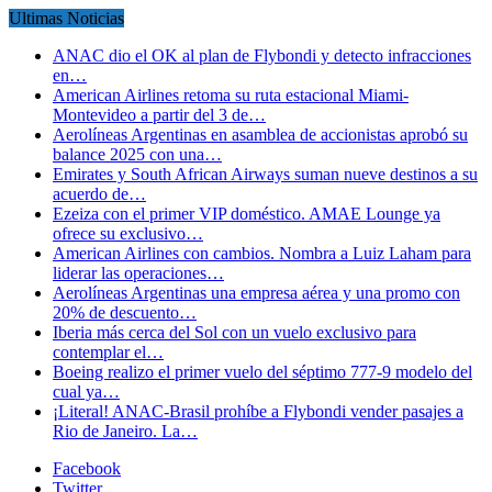
Ultimas Noticias
ANAC dio el OK al plan de Flybondi y detecto infracciones
en…
American Airlines retoma su ruta estacional Miami-
Montevideo a partir del 3 de…
Aerolíneas Argentinas en asamblea de accionistas aprobó su
balance 2025 con una…
Emirates y South African Airways suman nueve destinos a su
acuerdo de…
Ezeiza con el primer VIP doméstico. AMAE Lounge ya
ofrece su exclusivo…
American Airlines con cambios. Nombra a Luiz Laham para
liderar las operaciones…
Aerolíneas Argentinas una empresa aérea y una promo con
20% de descuento…
Iberia más cerca del Sol con un vuelo exclusivo para
contemplar el…
Boeing realizo el primer vuelo del séptimo 777-9 modelo del
cual ya…
¡Literal! ANAC-Brasil prohíbe a Flybondi vender pasajes a
Rio de Janeiro. La…
Facebook
Twitter