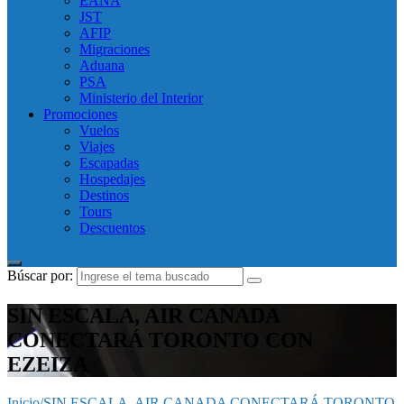
EANA
JST
AFIP
Migraciones
Aduana
PSA
Ministerio del Interior
Promociones
Vuelos
Viajes
Escapadas
Hospedajes
Destinos
Tours
Descuentos
Búscar por:
SIN ESCALA, AIR CANADA
CONECTARÁ TORONTO CON
EZEIZA
Inicio
/
SIN ESCALA, AIR CANADA CONECTARÁ TORONTO