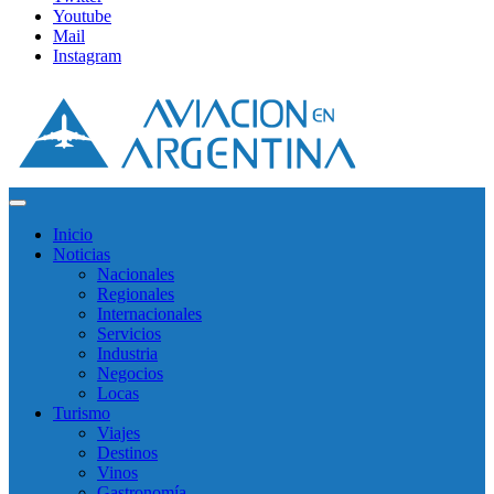
Youtube
Mail
Instagram
Inicio
Noticias
Nacionales
Regionales
Internacionales
Servicios
Industria
Negocios
Locas
Turismo
Viajes
Destinos
Vinos
Gastronomía