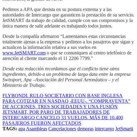
Pedimos a APA que desista en su postura extrema y a las
autoridades de Intercargo que garanticen la prestación de su servicio.
JetSMART da trabajo de calidad, cumple con sus compromisos y la
única manera de salir adelante es trabajando todos juntos.
Desde la compañía afirmaron “Lamentamos estas circunstancias
totalmente ajenas a la empresa y pedimos a los pasajeros que sigan y
actualicen la información relativa a sus vuelos en
www.JetSMART.com
o que se comuniquen al centro telefónico de
atención al cliente marcando el 11 2206 7799.”
Desde esta redacción recordamos que el conflicto tiene otros
ingredientes, debido a un problema de larga data entre la empresa
Swissport, Apa –Asociación del Personal Aeronáutico – y el
Ministerio de Trabajo.
FLYBONDI. RULO SOCIETARIO CON BASE INGLESA
PARA COTIZAR EN NASDAQ -EEUU-. “COMPRAVENTA”
DE ACCIONES, TRES SOCIEDADES Y UNA FUSIÓN
JETSMART, POR PARO DE TRABAJADORES DE
INTERCARGO CANCELO 33 VUELOS. MÁS DE 10.400
PASAJEROS FUERON AFECTADOS
TAGS:
apa
Asambleas
Cancelaciones
demoras
intercargo
JetSmarti