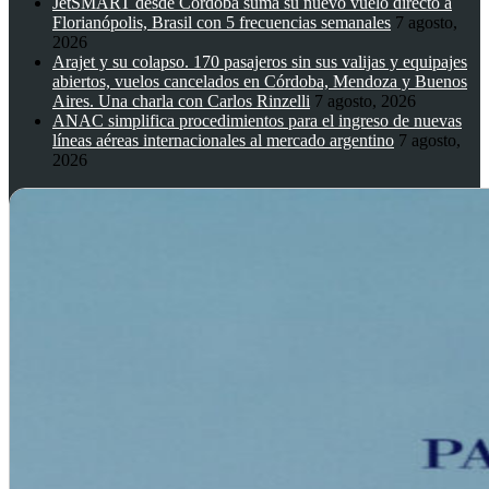
JetSMART desde Córdoba suma su nuevo vuelo directo a
Florianópolis, Brasil con 5 frecuencias semanales
7 agosto,
2026
Arajet y su colapso. 170 pasajeros sin sus valijas y equipajes
abiertos, vuelos cancelados en Córdoba, Mendoza y Buenos
Aires. Una charla con Carlos Rinzelli
7 agosto, 2026
ANAC simplifica procedimientos para el ingreso de nuevas
líneas aéreas internacionales al mercado argentino
7 agosto,
2026