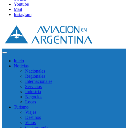
Youtube
Mail
Instagram
Inicio
Noticias
Nacionales
Regionales
Internacionales
Servicios
Industria
Negocios
Locas
Turismo
Viajes
Destinos
Vinos
Gastronomía