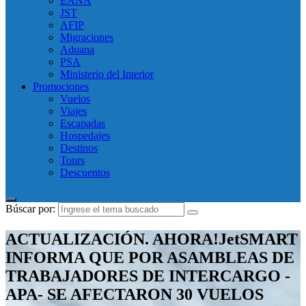
EANA
JST
AFIP
Migraciones
Aduana
PSA
Ministerio del Interior
Promociones
Vuelos
Viajes
Escapadas
Hospedajes
Destinos
Tours
Descuentos
Búscar por:
ACTUALIZACIÓN. AHORA!JetSMART
INFORMA QUE POR ASAMBLEAS DE
TRABAJADORES DE INTERCARGO -
APA- SE AFECTARON 30 VUELOS