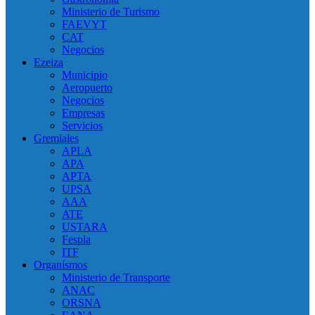
Ministerio de Turismo
FAEVYT
CAT
Negocios
Ezeiza
Municipio
Aeropuerto
Negocios
Empresas
Servicios
Gremiales
APLA
APA
APTA
UPSA
AAA
ATE
USTARA
Fespla
ITF
Organísmos
Ministerio de Transporte
ANAC
ORSNA