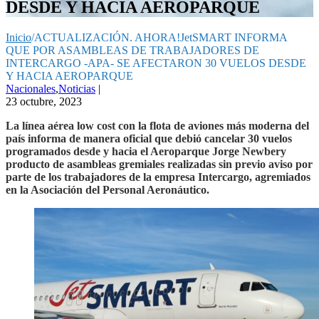
DESDE Y HACIA AEROPARQUE
Inicio
/
ACTUALIZACIÓN. AHORA!JetSMART INFORMA
QUE POR ASAMBLEAS DE TRABAJADORES DE
INTERCARGO -APA- SE AFECTARON 30 VUELOS DESDE
Y HACIA AEROPARQUE
Nacionales
,
Noticias
|
23 octubre, 2023
La línea aérea low cost con la flota de aviones más moderna del
país informa de manera oficial que debió cancelar 30 vuelos
programados desde y hacia el Aeroparque Jorge Newbery
producto de asambleas gremiales realizadas sin previo aviso por
parte de los trabajadores de la empresa Intercargo, agremiados
en la Asociación del Personal Aeronáutico.