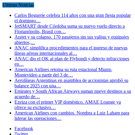
Ultimas Noticias
Carlos Beguerie celebra 114 años con una gran fiesta popular
el domingo…
JetSMART desde Córdoba suma su nuevo vuelo directo a
Florianópolis, Brasil con…
Arajet y su colapso. 170 pasajeros sin sus valijas y equipajes
abiertos,…
ANAC simplifica procedimientos para el ingreso de nuevas
líneas aéreas internacionales al…
ANAC dio el OK al plan de Flybondi y detecto infracciones
en…
American Airlines retoma su ruta estacional Miami-
Montevideo a partir del 3 de…
Aerolíneas Argentinas en asamblea de accionistas aprobó su
balance 2025 con una…
Emirates y South African Airways suman nueve destinos a su
acuerdo de…
Ezeiza con el primer VIP doméstico. AMAE Lounge ya
ofrece su exclusivo…
American Airlines con cambios. Nombra a Luiz Laham para
liderar las operaciones…
Facebook
Twitter