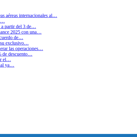
as aéreas internacionales al…
en…
a partir del 3 de…
balance 2025 con una…
 acuerdo de…
 su exclusivo…
erar las operaciones…
0% de descuento…
ar el…
cual ya…