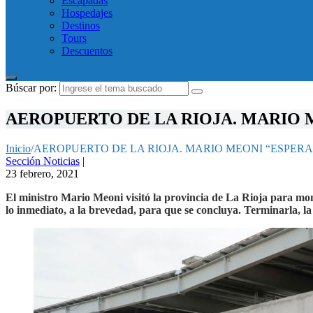
Escapadas
Hospedajes
Destinos
Tours
Descuentos
Búscar por:
AEROPUERTO DE LA RIOJA. MARIO
Inicio
/
AEROPUERTO DE LA RIOJA. MARIO MEONI “ESPER
Sección Noticias
|
23 febrero, 2021
El ministro Mario Meoni visitó la provincia de La Rioja para mon
lo inmediato, a la brevedad, para que se concluya. Terminarla, l