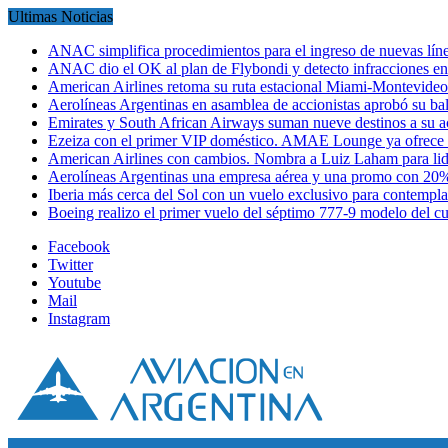
Ultimas Noticias
ANAC simplifica procedimientos para el ingreso de nuevas líne
ANAC dio el OK al plan de Flybondi y detecto infracciones 
American Airlines retoma su ruta estacional Miami-Montevideo 
Aerolíneas Argentinas en asamblea de accionistas aprobó su 
Emirates y South African Airways suman nueve destinos a su
Ezeiza con el primer VIP doméstico. AMAE Lounge ya ofrece
American Airlines con cambios. Nombra a Luiz Laham para lid
Aerolíneas Argentinas una empresa aérea y una promo con 2
Iberia más cerca del Sol con un vuelo exclusivo para contempl
Boeing realizo el primer vuelo del séptimo 777-9 modelo del 
Facebook
Twitter
Youtube
Mail
Instagram