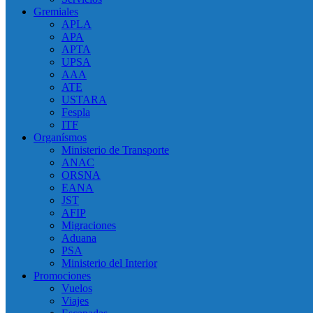
Gremiales
APLA
APA
APTA
UPSA
AAA
ATE
USTARA
Fespla
ITF
Organísmos
Ministerio de Transporte
ANAC
ORSNA
EANA
JST
AFIP
Migraciones
Aduana
PSA
Ministerio del Interior
Promociones
Vuelos
Viajes