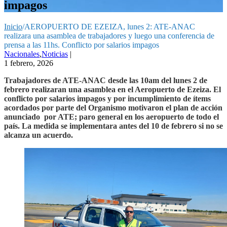
impagos
Inicio
/
AEROPUERTO DE EZEIZA, lunes 2: ATE-ANAC
realizara una asamblea de trabajadores y luego una conferencia de
prensa a las 11hs. Conflicto por salarios impagos
Nacionales
,
Noticias
|
1 febrero, 2026
Trabajadores de ATE-ANAC desde las 10am del lunes 2 de
febrero realizaran una asamblea en el Aeropuerto de Ezeiza. El
conflicto por salarios impagos y por incumplimiento de ítems
acordados por parte del Organismo motivaron el plan de acción
anunciado por ATE; paro general en los aeropuerto de todo el
país. La medida se implementara antes del 10 de febrero si no se
alcanza un acuerdo.