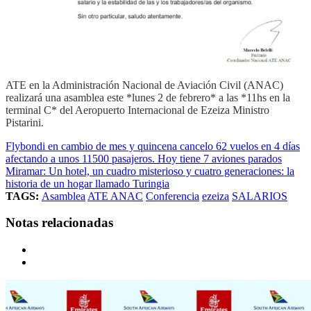
ATE en la Administración Nacional de Aviación Civil (ANAC)
realizará una asamblea este *lunes 2 de febrero* a las *11hs en la
terminal C* del Aeropuerto Internacional de Ezeiza Ministro
Pistarini.
Flybondi en cambio de mes y quincena cancelo 62 vuelos en 4 días
afectando a unos 11500 pasajeros. Hoy tiene 7 aviones parados
Miramar: Un hotel, un cuadro misterioso y cuatro generaciones: la
historia de un hogar llamado Turingia
TAGS:
Asamblea
ATE ANAC
Conferencia
ezeiza
SALARIOS
Notas relacionadas