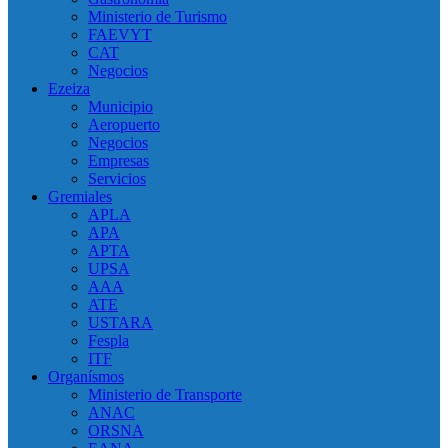
Ministerio de Turismo
FAEVYT
CAT
Negocios
Ezeiza
Municipio
Aeropuerto
Negocios
Empresas
Servicios
Gremiales
APLA
APA
APTA
UPSA
AAA
ATE
USTARA
Fespla
ITF
Organísmos
Ministerio de Transporte
ANAC
ORSNA