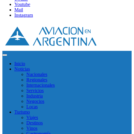
Youtube
Mail
Instagram
Inicio
Noticias
Nacionales
Regionales
Internacionales
Servicios
Industria
Negocios
Locas
Turismo
Viajes
Destinos
Vinos
Gastronomía