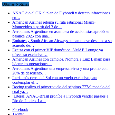
Ultimas Noticias
ANAC dio el OK al plan de Flybondi y detecto infracciones
en…
American Airlines retoma su ruta estacional Miami-
Montevideo a partir del 3 de…
Aerolíneas Argentinas en asamblea de accionistas aprobó su
balance 2025 con una…
Emirates y South African Airways suman nueve destinos a su
acuerdo de…
Ezeiza con el primer VIP doméstico. AMAE Lounge ya
ofrece su exclusivo…
American Airlines con cambios. Nombra a Luiz Laham para
liderar las operaciones…
Aerolíneas Argentinas una empresa aérea y una promo con
20% de descuento…
Iberia más cerca del Sol con un vuelo exclusivo para
contemplar el…
Boeing realizo el primer vuelo del séptimo 777-9 modelo del
cual ya…
¡Literal! ANAC-Brasil prohíbe a Flybondi vender pasajes a
Rio de Janeiro. La…
Facebook
Twitter