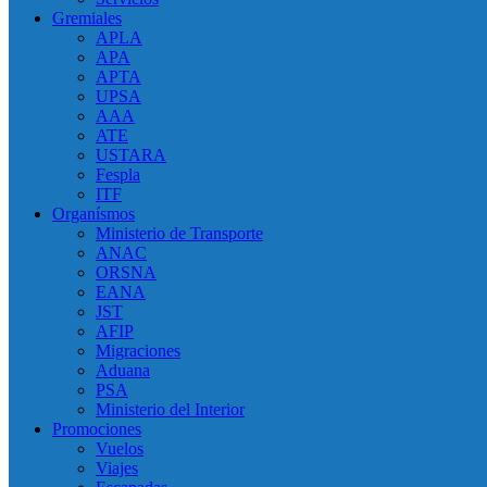
Gremiales
APLA
APA
APTA
UPSA
AAA
ATE
USTARA
Fespla
ITF
Organísmos
Ministerio de Transporte
ANAC
ORSNA
EANA
JST
AFIP
Migraciones
Aduana
PSA
Ministerio del Interior
Promociones
Vuelos
Viajes