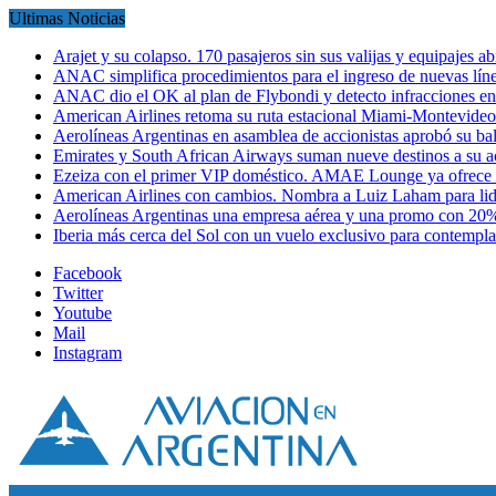
Ultimas Noticias
Arajet y su colapso. 170 pasajeros sin sus valijas y equipajes a
ANAC simplifica procedimientos para el ingreso de nuevas líne
ANAC dio el OK al plan de Flybondi y detecto infracciones 
American Airlines retoma su ruta estacional Miami-Montevideo 
Aerolíneas Argentinas en asamblea de accionistas aprobó su 
Emirates y South African Airways suman nueve destinos a su
Ezeiza con el primer VIP doméstico. AMAE Lounge ya ofrece
American Airlines con cambios. Nombra a Luiz Laham para lid
Aerolíneas Argentinas una empresa aérea y una promo con 2
Iberia más cerca del Sol con un vuelo exclusivo para contempl
Facebook
Twitter
Youtube
Mail
Instagram