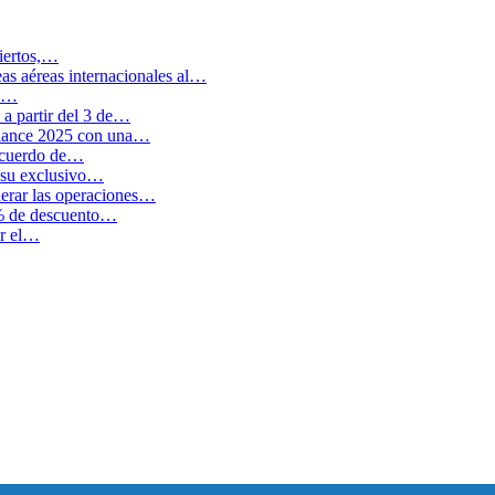
biertos,…
as aéreas internacionales al…
en…
a partir del 3 de…
balance 2025 con una…
 acuerdo de…
 su exclusivo…
erar las operaciones…
0% de descuento…
ar el…