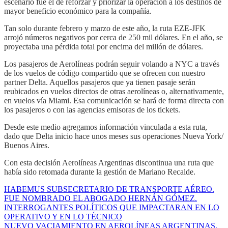
escenario fue el de reforzar y priorizar la operación a los destinos de
mayor beneficio económico para la compañía.
Tan solo durante febrero y marzo de este año, la ruta EZE-JFK
arrojó números negativos por cerca de 250 mil dólares. En el año, se
proyectaba una pérdida total por encima del millón de dólares.
Los pasajeros de Aerolíneas podrán seguir volando a NYC a través
de los vuelos de código compartido que se ofrecen con nuestro
partner Delta. Aquellos pasajeros que ya tienen pasaje serán
reubicados en vuelos directos de otras aerolíneas o, alternativamente,
en vuelos vía Miami. Esa comunicación se hará de forma directa con
los pasajeros o con las agencias emisoras de los tickets.
Desde este medio agregamos información vinculada a esta ruta,
dado que Delta inicio hace unos meses sus operaciones Nueva York/
Buenos Aires.
Con esta decisión Aerolíneas Argentinas discontinua una ruta que
había sido retomada durante la gestión de Mariano Recalde.
HABEMUS SUBSECRETARIO DE TRANSPORTE AÉREO.
FUE NOMBRADO EL ABOGADO HERNÁN GÓMEZ.
INTERROGANTES POLÍTICOS QUE IMPACTARAN EN LO
OPERATIVO Y EN LO TÉCNICO
NUEVO VACIAMIENTO EN AEROLÍNEAS ARGENTINAS.