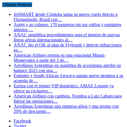
Ultimas Noticias
JetSMART desde Córdoba suma su nuevo vuelo directo a
Florianópolis, Brasil con…
Arajet y su colapso. 170 pasajeros sin sus valijas y equipajes
abiertos,…
ANAC simplifica procedimientos para el ingreso de nuevas
líneas aéreas internacionales al…
ANAC dio el OK al plan de Flybondi y detecto infracciones
en…
American Airlines retoma su ruta estacional Miami-
Montevideo a partir del 3 de…
Aerolíneas Argentinas en asamblea de accionistas aprobó su
balance 2025 con una…
Emirates y South African Airways suman nueve destinos a su
acuerdo de…
Ezeiza con el primer VIP doméstico. AMAE Lounge ya
ofrece su exclusivo…
American Airlines con cambios. Nombra a Luiz Laham para
liderar las operaciones…
Aerolíneas Argentinas una empresa aérea y una promo con
20% de descuento…
Facebook
Twitter