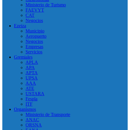
Ministerio de Turismo
FAEVYT
CAT
Negocios
Ezeiza
Municipio
Aeropuerto
Negocios
Empresas
Servicios
Gremiales
APLA
APA
APTA
UPSA
AAA
ATE
USTARA
Fespla
ITF
Organísmos
Ministerio de Transporte
ANAC
ORSNA