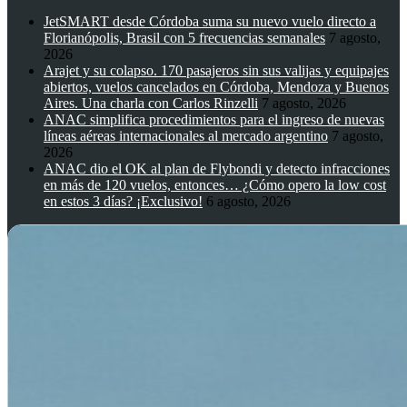
JetSMART desde Córdoba suma su nuevo vuelo directo a
Florianópolis, Brasil con 5 frecuencias semanales
7 agosto,
2026
Arajet y su colapso. 170 pasajeros sin sus valijas y equipajes
abiertos, vuelos cancelados en Córdoba, Mendoza y Buenos
Aires. Una charla con Carlos Rinzelli
7 agosto, 2026
ANAC simplifica procedimientos para el ingreso de nuevas
líneas aéreas internacionales al mercado argentino
7 agosto,
2026
ANAC dio el OK al plan de Flybondi y detecto infracciones
en más de 120 vuelos, entonces… ¿Cómo opero la low cost
en estos 3 días? ¡Exclusivo!
6 agosto, 2026