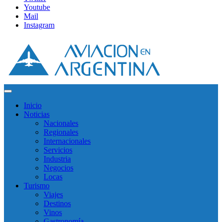
Youtube
Mail
Instagram
Inicio
Noticias
Nacionales
Regionales
Internacionales
Servicios
Industria
Negocios
Locas
Turismo
Viajes
Destinos
Vinos
Gastronomía