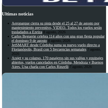
Ultimas noticias
Aeroparque cierra su pista desde el 25 al 27 de agosto por
mantenimiento preventivo, VIDEO. Todos los vuelos serán
trasladados a Ezeiza
8 agosto, 2026
Carlos Beguerie celebra 114 años con una gran fiesta popular
el domingo 9 de agosto
8 agosto, 2026
JetSMART desde Córdoba suma su nuevo vuelo directo a
Florianópolis, Brasil con 5 frecuencias semanales
7 agosto,
2026
Arajet y su colapso. 170 pasajeros sin sus valijas y equipajes
abiertos, vuelos cancelados en Córdoba, Mendoza y Buenos
Aires. Una charla con Carlos Rinzelli
7 agosto, 2026