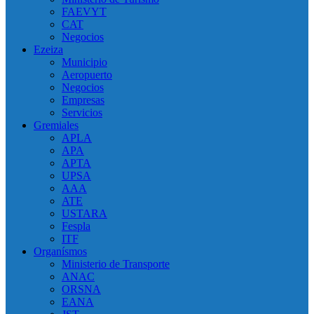
FAEVYT
CAT
Negocios
Ezeiza
Municipio
Aeropuerto
Negocios
Empresas
Servicios
Gremiales
APLA
APA
APTA
UPSA
AAA
ATE
USTARA
Fespla
ITF
Organísmos
Ministerio de Transporte
ANAC
ORSNA
EANA