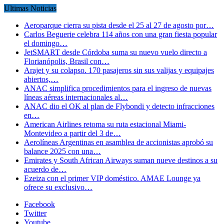
Ultimas Noticias
Aeroparque cierra su pista desde el 25 al 27 de agosto por…
Carlos Beguerie celebra 114 años con una gran fiesta popular
el domingo…
JetSMART desde Córdoba suma su nuevo vuelo directo a
Florianópolis, Brasil con…
Arajet y su colapso. 170 pasajeros sin sus valijas y equipajes
abiertos,…
ANAC simplifica procedimientos para el ingreso de nuevas
líneas aéreas internacionales al…
ANAC dio el OK al plan de Flybondi y detecto infracciones
en…
American Airlines retoma su ruta estacional Miami-
Montevideo a partir del 3 de…
Aerolíneas Argentinas en asamblea de accionistas aprobó su
balance 2025 con una…
Emirates y South African Airways suman nueve destinos a su
acuerdo de…
Ezeiza con el primer VIP doméstico. AMAE Lounge ya
ofrece su exclusivo…
Facebook
Twitter
Youtube