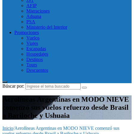
JST
AFIP
Migraciones
Aduana
PSA
Ministerio del Interior
Promociones
Vuelos
Viajes
Escapadas
Hospedajes
Destinos
Tours
Descuentos
Búscar por:
Aerolíneas Argentinas en MODO NIEVE
comenzó sus vuelos refuerzo desde Brasil
a Bariloche y Ushuaia
Inicio
/
Aerolíneas Argentinas en MODO NIEVE comenzó sus
vuelos refuerzo desde Brasil a Bariloche y Ushuaia