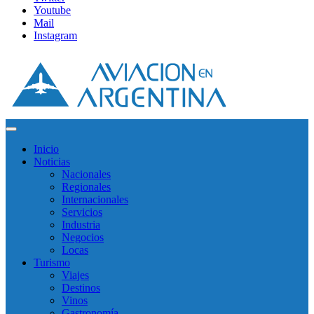
Youtube
Mail
Instagram
Inicio
Noticias
Nacionales
Regionales
Internacionales
Servicios
Industria
Negocios
Locas
Turismo
Viajes
Destinos
Vinos
Gastronomía