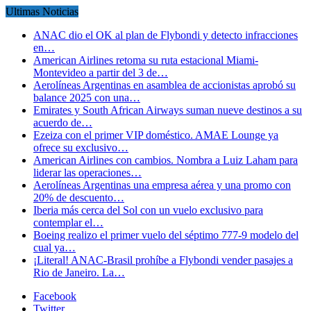
Ultimas Noticias
ANAC dio el OK al plan de Flybondi y detecto infracciones
en…
American Airlines retoma su ruta estacional Miami-
Montevideo a partir del 3 de…
Aerolíneas Argentinas en asamblea de accionistas aprobó su
balance 2025 con una…
Emirates y South African Airways suman nueve destinos a su
acuerdo de…
Ezeiza con el primer VIP doméstico. AMAE Lounge ya
ofrece su exclusivo…
American Airlines con cambios. Nombra a Luiz Laham para
liderar las operaciones…
Aerolíneas Argentinas una empresa aérea y una promo con
20% de descuento…
Iberia más cerca del Sol con un vuelo exclusivo para
contemplar el…
Boeing realizo el primer vuelo del séptimo 777-9 modelo del
cual ya…
¡Literal! ANAC-Brasil prohíbe a Flybondi vender pasajes a
Rio de Janeiro. La…
Facebook
Twitter