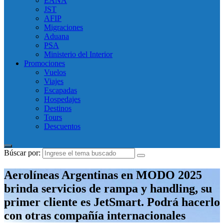
EANA
JST
AFIP
Migraciones
Aduana
PSA
Ministerio del Interior
Promociones
Vuelos
Viajes
Escapadas
Hospedajes
Destinos
Tours
Descuentos
Búscar por:
Aerolíneas Argentinas en MODO 2025
brinda servicios de rampa y handling, su
primer cliente es JetSmart. Podrá hacerlo
con otras compañía internacionales