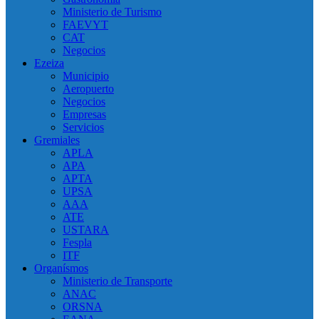
Ministerio de Turismo
FAEVYT
CAT
Negocios
Ezeiza
Municipio
Aeropuerto
Negocios
Empresas
Servicios
Gremiales
APLA
APA
APTA
UPSA
AAA
ATE
USTARA
Fespla
ITF
Organísmos
Ministerio de Transporte
ANAC
ORSNA