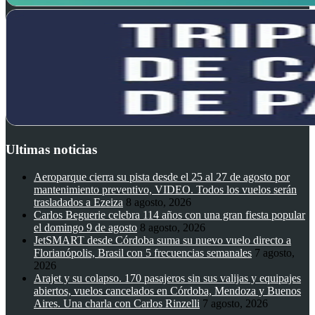
Ultimas noticias
Aeroparque cierra su pista desde el 25 al 27 de agosto por
mantenimiento preventivo, VIDEO. Todos los vuelos serán
trasladados a Ezeiza
8 agosto, 2026
Carlos Beguerie celebra 114 años con una gran fiesta popular
el domingo 9 de agosto
8 agosto, 2026
JetSMART desde Córdoba suma su nuevo vuelo directo a
Florianópolis, Brasil con 5 frecuencias semanales
7 agosto,
2026
Arajet y su colapso. 170 pasajeros sin sus valijas y equipajes
abiertos, vuelos cancelados en Córdoba, Mendoza y Buenos
Aires. Una charla con Carlos Rinzelli
7 agosto, 2026