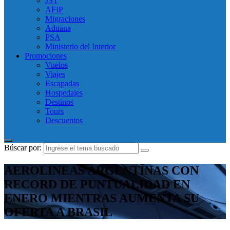
JST
AFIP
Migraciones
Aduana
PSA
Ministerio del Interior
Promociones
Vuelos
Viajes
Escapadas
Hospedajes
Destinos
Tours
Descuentos
Búscar por:
AEROLINEAS ARGENTINAS CON
RECORD DE PUNTUALIDAD EN
ENERO MIENTRAS AUMENTA SU
OFERTA A BRASIL