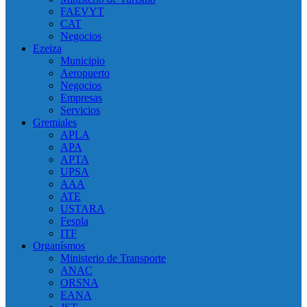
FAEVYT
CAT
Negocios
Ezeiza
Municipio
Aeropuerto
Negocios
Empresas
Servicios
Gremiales
APLA
APA
APTA
UPSA
AAA
ATE
USTARA
Fespla
ITF
Organísmos
Ministerio de Transporte
ANAC
ORSNA
EANA