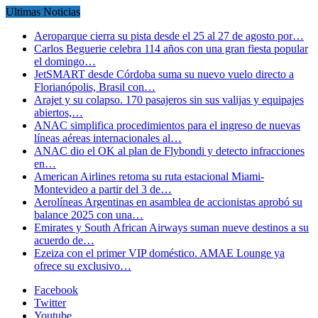
Ultimas Noticias
Aeroparque cierra su pista desde el 25 al 27 de agosto por…
Carlos Beguerie celebra 114 años con una gran fiesta popular
el domingo…
JetSMART desde Córdoba suma su nuevo vuelo directo a
Florianópolis, Brasil con…
Arajet y su colapso. 170 pasajeros sin sus valijas y equipajes
abiertos,…
ANAC simplifica procedimientos para el ingreso de nuevas
líneas aéreas internacionales al…
ANAC dio el OK al plan de Flybondi y detecto infracciones
en…
American Airlines retoma su ruta estacional Miami-
Montevideo a partir del 3 de…
Aerolíneas Argentinas en asamblea de accionistas aprobó su
balance 2025 con una…
Emirates y South African Airways suman nueve destinos a su
acuerdo de…
Ezeiza con el primer VIP doméstico. AMAE Lounge ya
ofrece su exclusivo…
Facebook
Twitter
Youtube