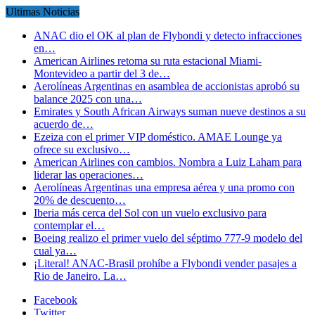
Ultimas Noticias
ANAC dio el OK al plan de Flybondi y detecto infracciones
en…
American Airlines retoma su ruta estacional Miami-
Montevideo a partir del 3 de…
Aerolíneas Argentinas en asamblea de accionistas aprobó su
balance 2025 con una…
Emirates y South African Airways suman nueve destinos a su
acuerdo de…
Ezeiza con el primer VIP doméstico. AMAE Lounge ya
ofrece su exclusivo…
American Airlines con cambios. Nombra a Luiz Laham para
liderar las operaciones…
Aerolíneas Argentinas una empresa aérea y una promo con
20% de descuento…
Iberia más cerca del Sol con un vuelo exclusivo para
contemplar el…
Boeing realizo el primer vuelo del séptimo 777-9 modelo del
cual ya…
¡Literal! ANAC-Brasil prohíbe a Flybondi vender pasajes a
Rio de Janeiro. La…
Facebook
Twitter