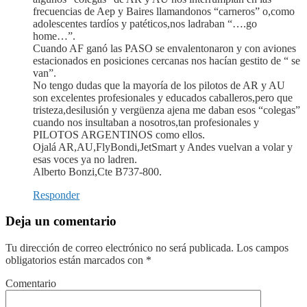
frecuencias de Aep y Baires llamandonos “carneros” o,como
adolescentes tardíos y patéticos,nos ladraban “….go
home…”.
Cuando AF ganó las PASO se envalentonaron y con aviones
estacionados en posiciones cercanas nos hacían gestito de “ se
van”.
No tengo dudas que la mayoría de los pilotos de AR y AU
son excelentes profesionales y educados caballeros,pero que
tristeza,desilusión y vergüenza ajena me daban esos “colegas”
cuando nos insultaban a nosotros,tan profesionales y
PILOTOS ARGENTINOS como ellos.
Ojalá AR,AU,FlyBondi,JetSmart y Andes vuelvan a volar y
esas voces ya no ladren.
Alberto Bonzi,Cte B737-800.
Responder
Deja un comentario
Tu dirección de correo electrónico no será publicada.
Los campos
obligatorios están marcados con
*
Comentario