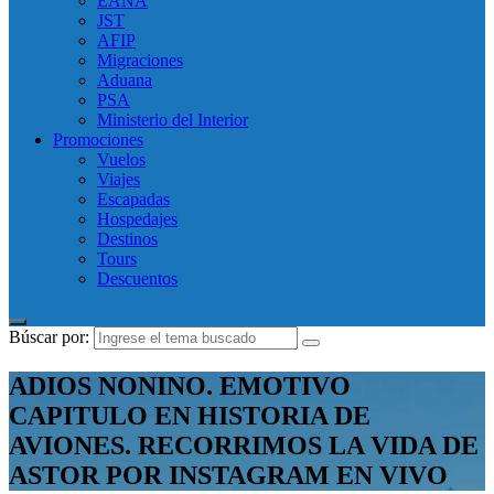
EANA
JST
AFIP
Migraciones
Aduana
PSA
Ministerio del Interior
Promociones
Vuelos
Viajes
Escapadas
Hospedajes
Destinos
Tours
Descuentos
Búscar por:
ADIOS NONINO. EMOTIVO
CAPITULO EN HISTORIA DE
AVIONES. RECORRIMOS LA VIDA DE
ASTOR POR INSTAGRAM EN VIVO