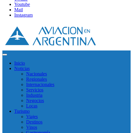
Youtube
Mail
Instagram
Inicio
Noticias
Nacionales
Regionales
Internacionales
Servicios
Industria
Negocios
Locas
Turismo
Viajes
Destinos
Vinos
Gastronomía