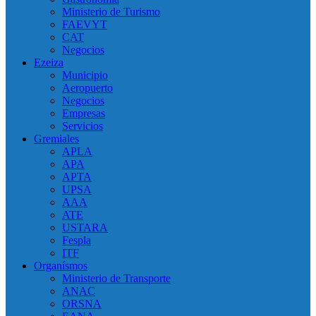
Ministerio de Turismo
FAEVYT
CAT
Negocios
Ezeiza
Municipio
Aeropuerto
Negocios
Empresas
Servicios
Gremiales
APLA
APA
APTA
UPSA
AAA
ATE
USTARA
Fespla
ITF
Organísmos
Ministerio de Transporte
ANAC
ORSNA