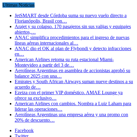
Ultimas Noticias
JetSMART desde Córdoba suma su nuevo vuelo directo a
Florianópolis, Brasil con…
Arajet y su colapso. 170 pasajeros sin sus valijas y equipajes
abiertos,…
ANAC simplifica procedimientos para el ingreso de nuevas
líneas aéreas internacionales al…
ANAC dio el OK al plan de Flybondi y detecto infracciones
en…
American Airlines retoma su ruta estacional Miami-
Montevideo a partir del 3 de…
Aerolíneas Argentinas en asamblea de accionistas aprobó su
balance 2025 con una…
Emirates y South African Airways suman nueve destinos a su
acuerdo de…
Ezeiza con el primer VIP doméstico. AMAE Lounge ya
ofrece su exclusivo…
American Airlines con cambios. Nombra a Luiz Laham para
liderar las operaciones…
Aerolíneas Argentinas una empresa aérea y una promo con
20% de descuento…
Facebook
Twitter