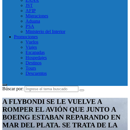
EANA
JST
AFIP
Migraciones
Aduana
PSA
Ministerio del Interior
Promociones
Vuelos
Viajes
Escapadas
Hospedajes
Destinos
Tours
Descuentos
Búscar por:
A FLYBONDI SE LE VUELVE A
ROMPER EL AVIÓN QUE JUNTO A
BOEING ESTABAN REPARANDO EN
MAR DEL PLATA. SE TRATA DE LA