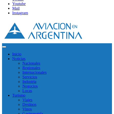
Youtube
Mail
Instagram
Inicio
Noticias
Nacionales
Regionales
Internacionales
Servicios
Industria
Negocios
Locas
Turismo
Viajes
Destinos
Vinos
Gastronomía