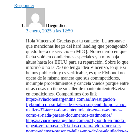
Responder
Diego
dice:
3 enero, 2025 a las 12:59
Hola Vincenzo! Gracias por tu cantacto. La aeronave
que mencionas luego del hard landing que protagonizó
quedo fuera de servicio en MDQ. No recuerdo en que
fecha voló en condiciones especiales y a muy baja
altura hasta los EEUU para su reparación. Sobre lo que
informó o no la 750 no tengo idea Vincenzo, lo que si
hemos publicado y es verificable, es que Flybondi no
opera de la misma manera que sus commpetidores,
incumple procedimientos y cancela vuelos porque entre
otras cosas no tiene su taller de mantenimiento/Ezeiza
en condiciones. Compartimos dos link
https://aviacionenargentina.com.ar/investigacion-
flybondi-con-su-taller-de-ezeiza-suspendido-por-anac-
realizo-37-tareas-de-mantenimiento-en-sus-aviones-
como-si-nada-pasara-documentos-testimonios/
https://aviacionenargentina.com.ar/flybondi-en-modo-
repeat-volo-mas-de-10-dias-con-un-avion-fuera-de-
norma-ademas-presento-fallas-uno-de-los-alquilados-a-