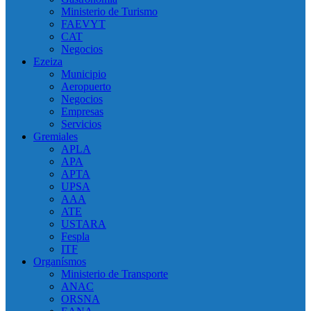
Ministerio de Turismo
FAEVYT
CAT
Negocios
Ezeiza
Municipio
Aeropuerto
Negocios
Empresas
Servicios
Gremiales
APLA
APA
APTA
UPSA
AAA
ATE
USTARA
Fespla
ITF
Organísmos
Ministerio de Transporte
ANAC
ORSNA