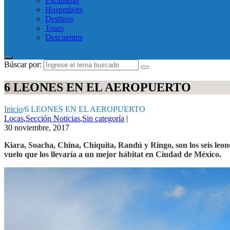
Escapadas
Hospedajes
Destinos
Tours
Descuentos
Búscar por:
6 LEONES EN EL AEROPUERTO
Inicio
/
6 LEONES EN EL AEROPUERTO
Locas
,
Sección Noticias
,
Sin categoría
|
30 noviembre, 2017
Kiara, Soacha, China, Chiquita, Randú y Ringo, son los seis leo
vuelo que los llevaría a un mejor hábitat en Ciudad de México.