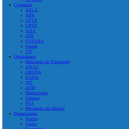
Gremiales
APLA
APA
APTA
UPSA
AAA
ATE
USTARA
Fespla
ITF
Organísmos
Ministerio de Transporte
ANAC
ORSNA
EANA
JST
AFIP
Migraciones
Aduana
PSA
Ministerio del Interior
Promociones
Vuelos
Viajes