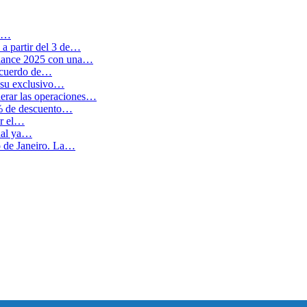
en…
a partir del 3 de…
balance 2025 con una…
 acuerdo de…
 su exclusivo…
erar las operaciones…
0% de descuento…
ar el…
cual ya…
o de Janeiro. La…