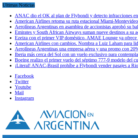
Ultimas Noticias
ANAC dio el OK al plan de Flybondi y detecto infracciones 
American Airlines retoma su ruta estacional Miami-Montevideo 
Aerolíneas Argentinas en asamblea de accionistas aprobó su 
Emirates y South African Airways suman nueve destinos a su
Ezeiza con el primer VIP doméstico. AMAE Lounge ya ofrece
American Airlines con cambios. Nombra a Luiz Laham para lid
Aerolíneas Argentinas una empresa aérea y una promo con 2
Iberia más cerca del Sol con un vuelo exclusivo para contempl
Boeing realizo el primer vuelo del séptimo 777-9 modelo del 
¡Literal! ANAC-Brasil prohíbe a Flybondi vender pasajes a Ri
Facebook
Twitter
Youtube
Mail
Instagram