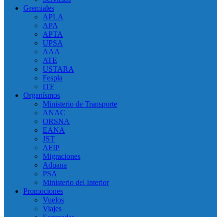
Gremiales
APLA
APA
APTA
UPSA
AAA
ATE
USTARA
Fespla
ITF
Organísmos
Ministerio de Transporte
ANAC
ORSNA
EANA
JST
AFIP
Migraciones
Aduana
PSA
Ministerio del Interior
Promociones
Vuelos
Viajes