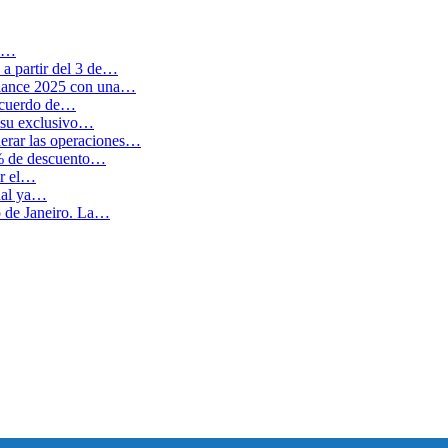
en…
a partir del 3 de…
balance 2025 con una…
 acuerdo de…
 su exclusivo…
erar las operaciones…
0% de descuento…
ar el…
cual ya…
o de Janeiro. La…