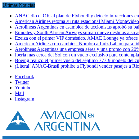
Ultimas Noticias
ANAC dio el OK al plan de Flybondi y detecto infracciones 
American Airlines retoma su ruta estacional Miami-Montevideo 
Aerolíneas Argentinas en asamblea de accionistas aprobó su 
Emirates y South African Airways suman nueve destinos a su
Ezeiza con el primer VIP doméstico. AMAE Lounge ya ofrece
American Airlines con cambios. Nombra a Luiz Laham para lid
Aerolíneas Argentinas una empresa aérea y una promo con 2
Iberia más cerca del Sol con un vuelo exclusivo para contempl
Boeing realizo el primer vuelo del séptimo 777-9 modelo del 
¡Literal! ANAC-Brasil prohíbe a Flybondi vender pasajes a Ri
Facebook
Twitter
Youtube
Mail
Instagram