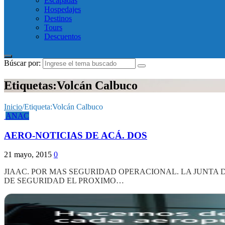
Escapadas
Hospedajes
Destinos
Tours
Descuentos
Búscar por:
Etiquetas:Volcán Calbuco
Inicio
/
Etiqueta:
Volcán Calbuco
ANAC
AERO-NOTICIAS DE ACÁ. DOS
21 mayo, 2015
0
JIAAC. POR MAS SEGURIDAD OPERACIONAL. LA JUNTA 
DE SEGURIDAD EL PROXIMO…