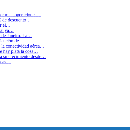
erar las operaciones…
0% de descuento…
ar el…
cual ya…
o de Janeiro. La…
ficación de…
e la conectividad aérea…
 hay plata la cosa…
ida su crecimiento desde…
íneas…