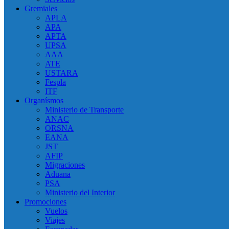
Gremiales
APLA
APA
APTA
UPSA
AAA
ATE
USTARA
Fespla
ITF
Organísmos
Ministerio de Transporte
ANAC
ORSNA
EANA
JST
AFIP
Migraciones
Aduana
PSA
Ministerio del Interior
Promociones
Vuelos
Viajes