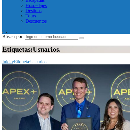
Escapadas
Hospedajes
Destinos
Tours
Descuentos
Búscar por:
Etiquetas:Usuarios.
Inicio
/
Etiqueta:
Usuarios.