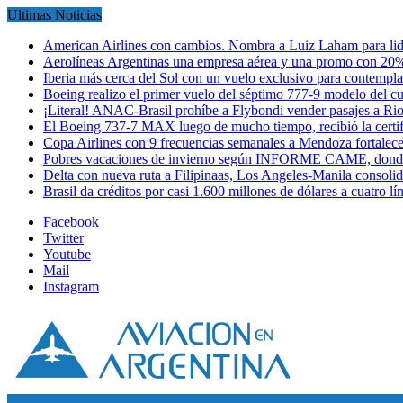
Ultimas Noticias
American Airlines con cambios. Nombra a Luiz Laham para lid
Aerolíneas Argentinas una empresa aérea y una promo con 2
Iberia más cerca del Sol con un vuelo exclusivo para contempl
Boeing realizo el primer vuelo del séptimo 777-9 modelo del 
¡Literal! ANAC-Brasil prohíbe a Flybondi vender pasajes a Ri
El Boeing 737-7 MAX luego de mucho tiempo, recibió la certi
Copa Airlines con 9 frecuencias semanales a Mendoza fortalec
Pobres vacaciones de invierno según INFORME CAME, donde
Delta con nueva ruta a Filipinaas, Los Angeles-Manila consol
Brasil da créditos por casi 1.600 millones de dólares a cuatro l
Facebook
Twitter
Youtube
Mail
Instagram