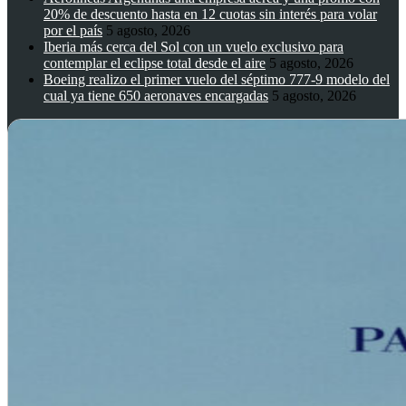
20% de descuento hasta en 12 cuotas sin interés para volar
por el país
5 agosto, 2026
Iberia más cerca del Sol con un vuelo exclusivo para
contemplar el eclipse total desde el aire
5 agosto, 2026
Boeing realizo el primer vuelo del séptimo 777-9 modelo del
cual ya tiene 650 aeronaves encargadas
5 agosto, 2026