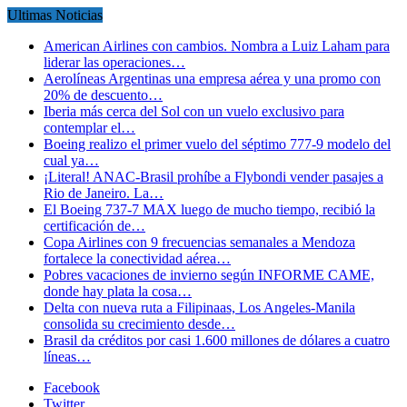
Ultimas Noticias
American Airlines con cambios. Nombra a Luiz Laham para
liderar las operaciones…
Aerolíneas Argentinas una empresa aérea y una promo con
20% de descuento…
Iberia más cerca del Sol con un vuelo exclusivo para
contemplar el…
Boeing realizo el primer vuelo del séptimo 777-9 modelo del
cual ya…
¡Literal! ANAC-Brasil prohíbe a Flybondi vender pasajes a
Rio de Janeiro. La…
El Boeing 737-7 MAX luego de mucho tiempo, recibió la
certificación de…
Copa Airlines con 9 frecuencias semanales a Mendoza
fortalece la conectividad aérea…
Pobres vacaciones de invierno según INFORME CAME,
donde hay plata la cosa…
Delta con nueva ruta a Filipinaas, Los Angeles-Manila
consolida su crecimiento desde…
Brasil da créditos por casi 1.600 millones de dólares a cuatro
líneas…
Facebook
Twitter