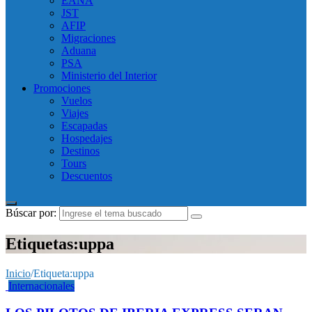
EANA
JST
AFIP
Migraciones
Aduana
PSA
Ministerio del Interior
Promociones
Vuelos
Viajes
Escapadas
Hospedajes
Destinos
Tours
Descuentos
Búscar por:
Etiquetas:uppa
Inicio
/
Etiqueta:
uppa
Internacionales