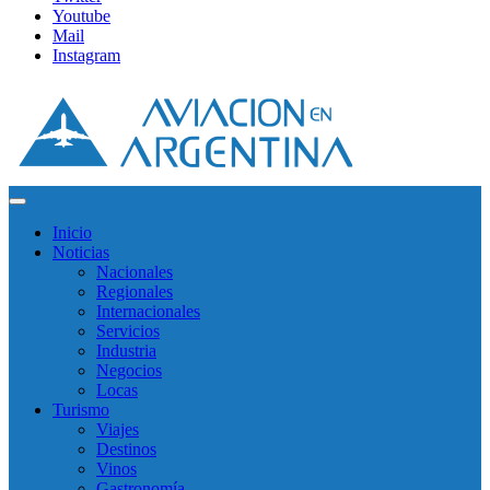
Youtube
Mail
Instagram
Inicio
Noticias
Nacionales
Regionales
Internacionales
Servicios
Industria
Negocios
Locas
Turismo
Viajes
Destinos
Vinos
Gastronomía