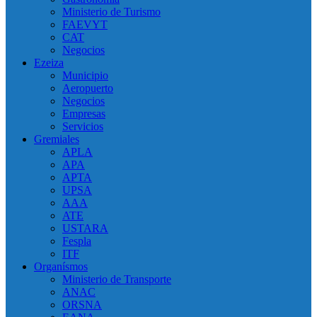
Ministerio de Turismo
FAEVYT
CAT
Negocios
Ezeiza
Municipio
Aeropuerto
Negocios
Empresas
Servicios
Gremiales
APLA
APA
APTA
UPSA
AAA
ATE
USTARA
Fespla
ITF
Organísmos
Ministerio de Transporte
ANAC
ORSNA