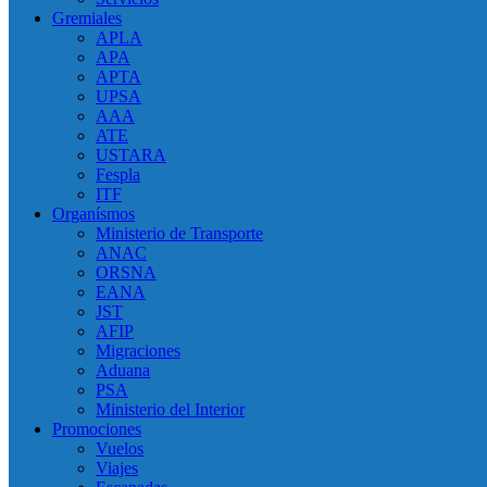
Gremiales
APLA
APA
APTA
UPSA
AAA
ATE
USTARA
Fespla
ITF
Organísmos
Ministerio de Transporte
ANAC
ORSNA
EANA
JST
AFIP
Migraciones
Aduana
PSA
Ministerio del Interior
Promociones
Vuelos
Viajes