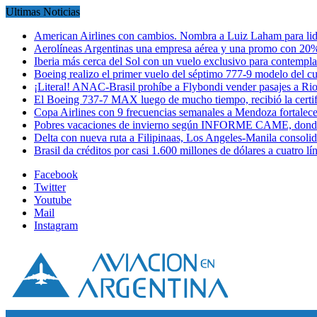
Ultimas Noticias
American Airlines con cambios. Nombra a Luiz Laham para lid
Aerolíneas Argentinas una empresa aérea y una promo con 2
Iberia más cerca del Sol con un vuelo exclusivo para contempl
Boeing realizo el primer vuelo del séptimo 777-9 modelo del 
¡Literal! ANAC-Brasil prohíbe a Flybondi vender pasajes a Ri
El Boeing 737-7 MAX luego de mucho tiempo, recibió la certi
Copa Airlines con 9 frecuencias semanales a Mendoza fortalec
Pobres vacaciones de invierno según INFORME CAME, donde
Delta con nueva ruta a Filipinaas, Los Angeles-Manila consol
Brasil da créditos por casi 1.600 millones de dólares a cuatro l
Facebook
Twitter
Youtube
Mail
Instagram