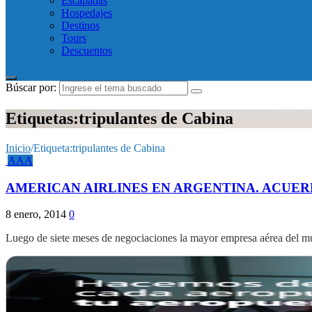
Escapadas
Hospedajes
Destinos
Tours
Descuentos
Búscar por:
Etiquetas:tripulantes de Cabina
Inicio
/
Etiqueta:
tripulantes de Cabina
AAA
AMERICAN AIRLINES EN ARGENTINA. ACUE
8 enero, 2014
0
Luego de siete meses de negociaciones la mayor empresa aérea del m