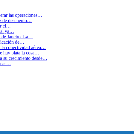
erar las operaciones…
0% de descuento…
ar el…
cual ya…
o de Janeiro. La…
ficación de…
e la conectividad aérea…
 hay plata la cosa…
ida su crecimiento desde…
íneas…