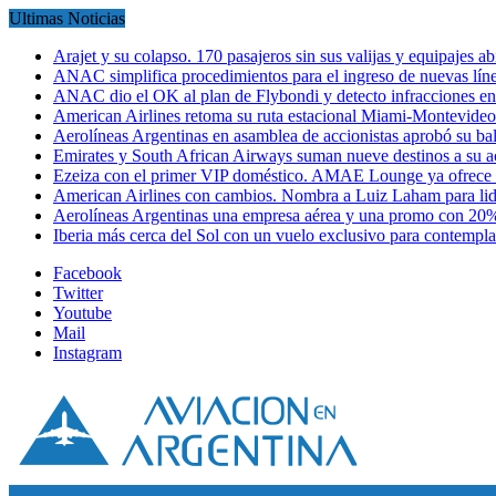
Ultimas Noticias
Arajet y su colapso. 170 pasajeros sin sus valijas y equipajes a
ANAC simplifica procedimientos para el ingreso de nuevas líne
ANAC dio el OK al plan de Flybondi y detecto infracciones 
American Airlines retoma su ruta estacional Miami-Montevideo 
Aerolíneas Argentinas en asamblea de accionistas aprobó su 
Emirates y South African Airways suman nueve destinos a su
Ezeiza con el primer VIP doméstico. AMAE Lounge ya ofrece
American Airlines con cambios. Nombra a Luiz Laham para lid
Aerolíneas Argentinas una empresa aérea y una promo con 2
Iberia más cerca del Sol con un vuelo exclusivo para contempl
Facebook
Twitter
Youtube
Mail
Instagram