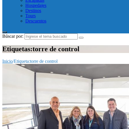
Escapadas
Hospedajes
Destinos
Tours
Descuentos
Búscar por:
Etiquetas:torre de control
Inicio
/
Etiqueta:
torre de control