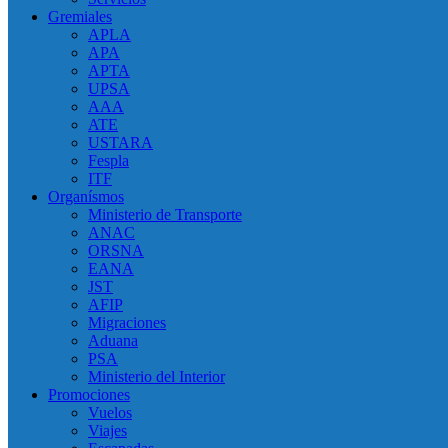
Gremiales
APLA
APA
APTA
UPSA
AAA
ATE
USTARA
Fespla
ITF
Organísmos
Ministerio de Transporte
ANAC
ORSNA
EANA
JST
AFIP
Migraciones
Aduana
PSA
Ministerio del Interior
Promociones
Vuelos
Viajes