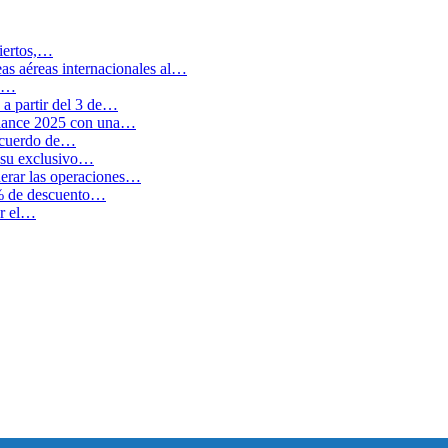
biertos,…
as aéreas internacionales al…
en…
a partir del 3 de…
balance 2025 con una…
 acuerdo de…
 su exclusivo…
erar las operaciones…
0% de descuento…
ar el…