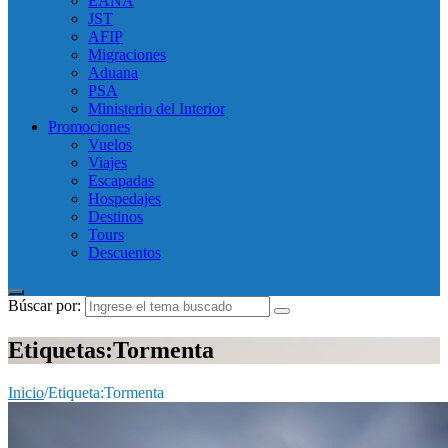
EANA
JST
AFIP
Migraciones
Aduana
PSA
Ministerio del Interior
Promociones
Vuelos
Viajes
Escapadas
Hospedajes
Destinos
Tours
Descuentos
Búscar por:
Etiquetas:Tormenta
Inicio
/
Etiqueta:
Tormenta