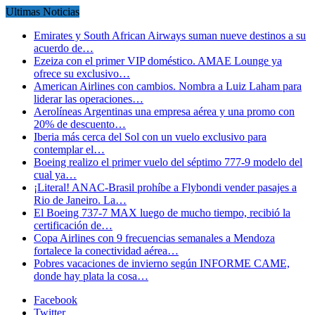
Ultimas Noticias
Emirates y South African Airways suman nueve destinos a su
acuerdo de…
Ezeiza con el primer VIP doméstico. AMAE Lounge ya
ofrece su exclusivo…
American Airlines con cambios. Nombra a Luiz Laham para
liderar las operaciones…
Aerolíneas Argentinas una empresa aérea y una promo con
20% de descuento…
Iberia más cerca del Sol con un vuelo exclusivo para
contemplar el…
Boeing realizo el primer vuelo del séptimo 777-9 modelo del
cual ya…
¡Literal! ANAC-Brasil prohíbe a Flybondi vender pasajes a
Rio de Janeiro. La…
El Boeing 737-7 MAX luego de mucho tiempo, recibió la
certificación de…
Copa Airlines con 9 frecuencias semanales a Mendoza
fortalece la conectividad aérea…
Pobres vacaciones de invierno según INFORME CAME,
donde hay plata la cosa…
Facebook
Twitter