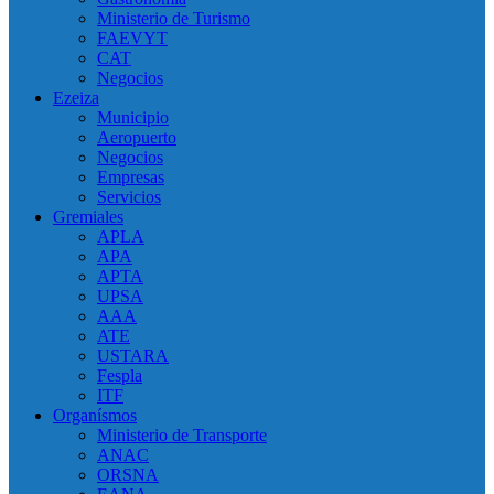
Ministerio de Turismo
FAEVYT
CAT
Negocios
Ezeiza
Municipio
Aeropuerto
Negocios
Empresas
Servicios
Gremiales
APLA
APA
APTA
UPSA
AAA
ATE
USTARA
Fespla
ITF
Organísmos
Ministerio de Transporte
ANAC
ORSNA