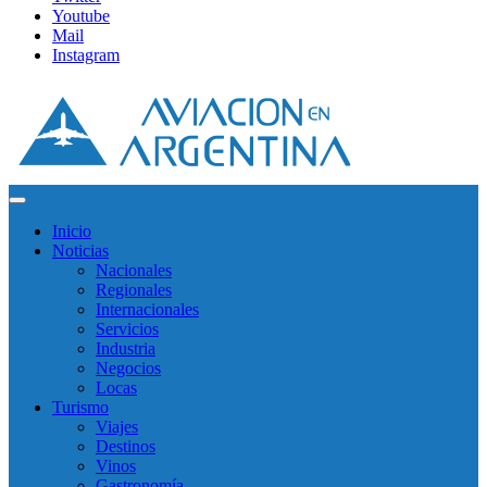
Youtube
Mail
Instagram
Inicio
Noticias
Nacionales
Regionales
Internacionales
Servicios
Industria
Negocios
Locas
Turismo
Viajes
Destinos
Vinos
Gastronomía