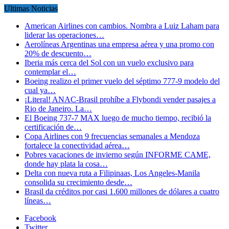
Ultimas Noticias
American Airlines con cambios. Nombra a Luiz Laham para
liderar las operaciones…
Aerolíneas Argentinas una empresa aérea y una promo con
20% de descuento…
Iberia más cerca del Sol con un vuelo exclusivo para
contemplar el…
Boeing realizo el primer vuelo del séptimo 777-9 modelo del
cual ya…
¡Literal! ANAC-Brasil prohíbe a Flybondi vender pasajes a
Rio de Janeiro. La…
El Boeing 737-7 MAX luego de mucho tiempo, recibió la
certificación de…
Copa Airlines con 9 frecuencias semanales a Mendoza
fortalece la conectividad aérea…
Pobres vacaciones de invierno según INFORME CAME,
donde hay plata la cosa…
Delta con nueva ruta a Filipinaas, Los Angeles-Manila
consolida su crecimiento desde…
Brasil da créditos por casi 1.600 millones de dólares a cuatro
líneas…
Facebook
Twitter