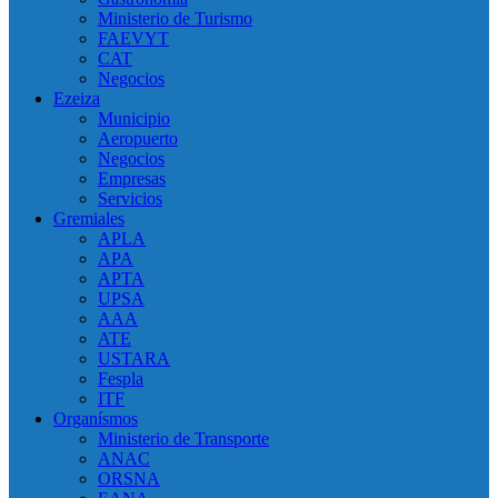
Ministerio de Turismo
FAEVYT
CAT
Negocios
Ezeiza
Municipio
Aeropuerto
Negocios
Empresas
Servicios
Gremiales
APLA
APA
APTA
UPSA
AAA
ATE
USTARA
Fespla
ITF
Organísmos
Ministerio de Transporte
ANAC
ORSNA