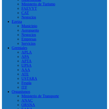
Ministerio de Turismo
FAEVYT
CAT
Negocios
Ezeiza
Municipio
Aeropuerto
Negocios
Empresas
Servicios
Gremiales
APLA
APA
APTA
UPSA
AAA
ATE
USTARA
Fespla
ITF
Organísmos
Ministerio de Transporte
ANAC
ORSNA