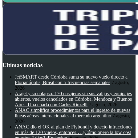
Ultimas noticias
JetSMART desde Córdoba suma su nuevo vuelo directo a
Florianópolis, Brasil con 5 frecuencias semanales
7 agosto,
2026
Arajet y su colapso. 170 pasajeros sin sus valijas y equipajes
abiertos, vuelos cancelados en Córdoba, Mendoza y Buenos
Aires. Una charla con Carlos Rinzelli
7 agosto, 2026
ANAC simplifica procedimientos para el ingreso de nuevas
líneas aéreas internacionales al mercado argentino
7 agosto,
2026
ANAC dio el OK al plan de Flybondi y detecto infracciones
en más de 120 vuelos, entonces… ¿Cómo opero la low cost
en estos 3 días? ¡Exclusivo!
6 agosto, 2026