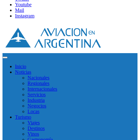
Youtube
Mail
Instagram
Inicio
Noticias
Nacionales
Regionales
Internacionales
Servicios
Industria
Negocios
Locas
Turismo
Viajes
Destinos
Vinos
Gastronomía