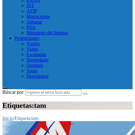
EANA
JST
AFIP
Migraciones
Aduana
PSA
Ministerio del Interior
Promociones
Vuelos
Viajes
Escapadas
Hospedajes
Destinos
Tours
Descuentos
Búscar por:
Etiquetas:tam
Inicio
/
Etiqueta:
tam