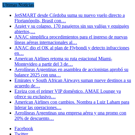
Ultimas Noticias
JetSMART desde Córdoba suma su nuevo vuelo directo a
Florianópolis, Brasil con…
Arajet y su colapso. 170 pasajeros sin sus valijas y equipajes
abiertos,…
ANAC simplifica procedimientos para el ingreso de nuevas
líneas aéreas internacionales al…
ANAC dio el OK al plan de Flybondi y detecto infracciones
en…
American Airlines retoma su ruta estacional Miami-
Montevideo a partir del 3 de…
Aerolíneas Argentinas en asamblea de accionistas aprobó su
balance 2025 con una…
Emirates y South African Airways suman nueve destinos a su
acuerdo de…
Ezeiza con el primer VIP doméstico. AMAE Lounge ya
ofrece su exclusivo…
American Airlines con cambios. Nombra a Luiz Laham para
liderar las operaciones…
Aerolíneas Argentinas una empresa aérea y una promo con
20% de descuento…
Facebook
Twitter