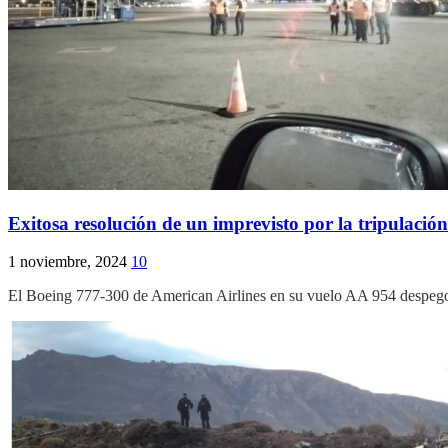
Exitosa resolución de un imprevisto por la tripulació
1 noviembre, 2024
10
El Boeing 777-300 de American Airlines en su vuelo AA 954 despego