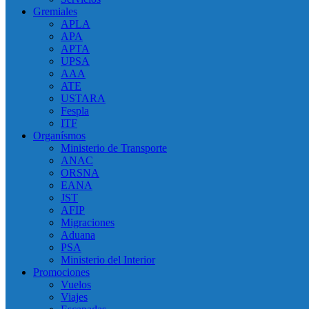
Gremiales
APLA
APA
APTA
UPSA
AAA
ATE
USTARA
Fespla
ITF
Organísmos
Ministerio de Transporte
ANAC
ORSNA
EANA
JST
AFIP
Migraciones
Aduana
PSA
Ministerio del Interior
Promociones
Vuelos
Viajes