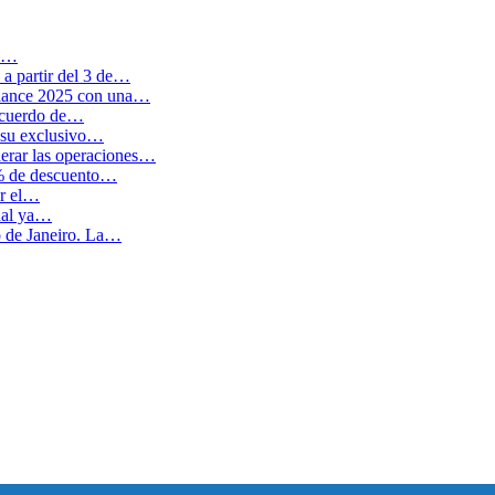
en…
a partir del 3 de…
balance 2025 con una…
 acuerdo de…
 su exclusivo…
erar las operaciones…
0% de descuento…
ar el…
cual ya…
o de Janeiro. La…