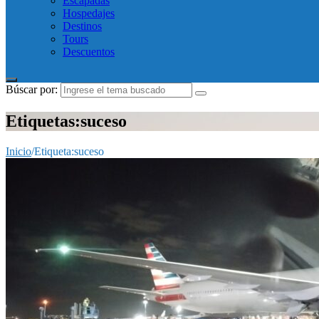
Escapadas
Hospedajes
Destinos
Tours
Descuentos
Búscar por:
Etiquetas:suceso
Inicio
/
Etiqueta:
suceso