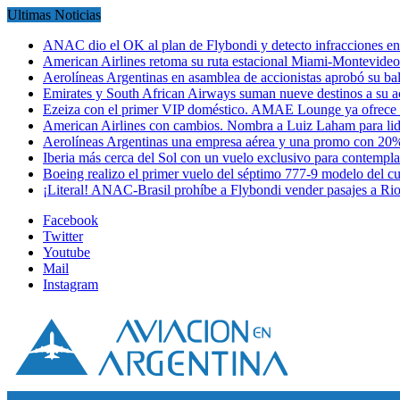
Ultimas Noticias
ANAC dio el OK al plan de Flybondi y detecto infracciones 
American Airlines retoma su ruta estacional Miami-Montevideo 
Aerolíneas Argentinas en asamblea de accionistas aprobó su 
Emirates y South African Airways suman nueve destinos a su
Ezeiza con el primer VIP doméstico. AMAE Lounge ya ofrece
American Airlines con cambios. Nombra a Luiz Laham para lid
Aerolíneas Argentinas una empresa aérea y una promo con 2
Iberia más cerca del Sol con un vuelo exclusivo para contempl
Boeing realizo el primer vuelo del séptimo 777-9 modelo del 
¡Literal! ANAC-Brasil prohíbe a Flybondi vender pasajes a Ri
Facebook
Twitter
Youtube
Mail
Instagram