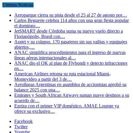
Ultimas Noticias
Aeroparque cierra su pista desde el 25 al 27 de agosto por…
Carlos Beguerie celebra 114 años con una gran fiesta popular
el domingo…
JetSMART desde Córdoba suma su nuevo vuelo directo a
Florianópolis, Brasil con…
Arajet y su colapso. 170 pasajeros sin sus valijas y equipajes
abiertos,…
ANAC simplifica procedimientos para el ingreso de nuevas
líneas aéreas internacionales al…
ANAC dio el OK al plan de Flybondi y detecto infracciones
en…
American Airlines retoma su ruta estacional Miami-
Montevideo a partir del 3 de…
Aerolíneas Argentinas en asamblea de accionistas aprobó su
balance 2025 con una…
Emirates y South African Airways suman nueve destinos a su
acuerdo de…
Ezeiza con el primer VIP doméstico. AMAE Lounge ya
ofrece su exclusivo…
Facebook
Twitter
Youtube