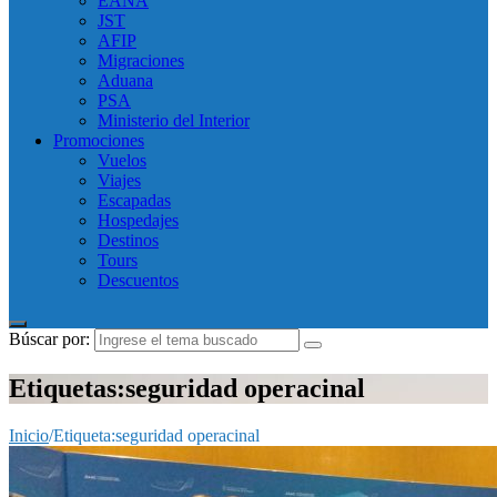
EANA
JST
AFIP
Migraciones
Aduana
PSA
Ministerio del Interior
Promociones
Vuelos
Viajes
Escapadas
Hospedajes
Destinos
Tours
Descuentos
Búscar por:
Etiquetas:seguridad operacinal
Inicio
/
Etiqueta:
seguridad operacinal