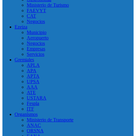
Ministerio de Turismo
FAEVYT
CAT
Negocios
Ezeiza
Municipio
Aeropuerto
Negocios
Empresas
Servicios
Gremiales
APLA
APA
APTA
UPSA
AAA
ATE
USTARA
Fespla
ITF
Organísmos
Ministerio de Transporte
ANAC
ORSNA