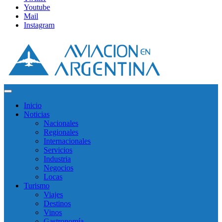
Youtube
Mail
Instagram
Inicio
Noticias
Nacionales
Regionales
Internacionales
Servicios
Industria
Negocios
Locas
Turismo
Viajes
Destinos
Vinos
Gastronomía