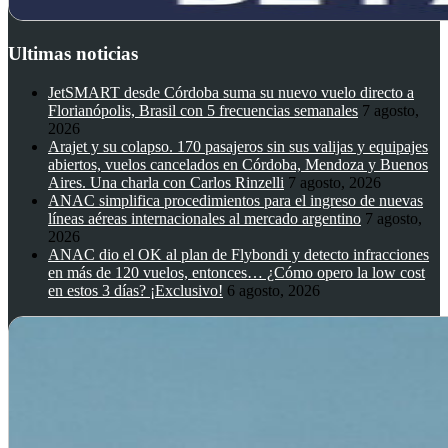
Ultimas noticias
JetSMART desde Córdoba suma su nuevo vuelo directo a
Florianópolis, Brasil con 5 frecuencias semanales
7 agosto,
2026
Arajet y su colapso. 170 pasajeros sin sus valijas y equipajes
abiertos, vuelos cancelados en Córdoba, Mendoza y Buenos
Aires. Una charla con Carlos Rinzelli
7 agosto, 2026
ANAC simplifica procedimientos para el ingreso de nuevas
líneas aéreas internacionales al mercado argentino
7 agosto,
2026
ANAC dio el OK al plan de Flybondi y detecto infracciones
en más de 120 vuelos, entonces… ¿Cómo opero la low cost
en estos 3 días? ¡Exclusivo!
6 agosto, 2026