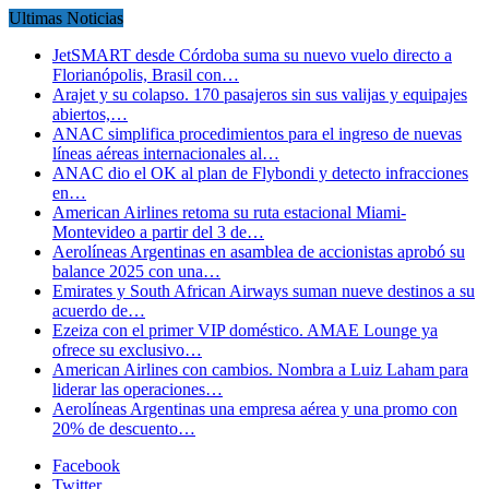
Ultimas Noticias
JetSMART desde Córdoba suma su nuevo vuelo directo a
Florianópolis, Brasil con…
Arajet y su colapso. 170 pasajeros sin sus valijas y equipajes
abiertos,…
ANAC simplifica procedimientos para el ingreso de nuevas
líneas aéreas internacionales al…
ANAC dio el OK al plan de Flybondi y detecto infracciones
en…
American Airlines retoma su ruta estacional Miami-
Montevideo a partir del 3 de…
Aerolíneas Argentinas en asamblea de accionistas aprobó su
balance 2025 con una…
Emirates y South African Airways suman nueve destinos a su
acuerdo de…
Ezeiza con el primer VIP doméstico. AMAE Lounge ya
ofrece su exclusivo…
American Airlines con cambios. Nombra a Luiz Laham para
liderar las operaciones…
Aerolíneas Argentinas una empresa aérea y una promo con
20% de descuento…
Facebook
Twitter