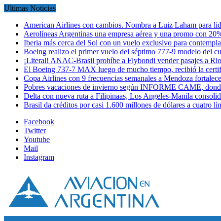
Ultimas Noticias
American Airlines con cambios. Nombra a Luiz Laham para lid
Aerolíneas Argentinas una empresa aérea y una promo con 2
Iberia más cerca del Sol con un vuelo exclusivo para contempl
Boeing realizo el primer vuelo del séptimo 777-9 modelo del 
¡Literal! ANAC-Brasil prohíbe a Flybondi vender pasajes a Ri
El Boeing 737-7 MAX luego de mucho tiempo, recibió la certi
Copa Airlines con 9 frecuencias semanales a Mendoza fortalec
Pobres vacaciones de invierno según INFORME CAME, donde
Delta con nueva ruta a Filipinaas, Los Angeles-Manila consol
Brasil da créditos por casi 1.600 millones de dólares a cuatro l
Facebook
Twitter
Youtube
Mail
Instagram