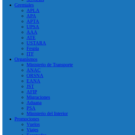
Gremiales
APLA
APA
APTA
UPSA
AAA
ATE
USTARA
Fespla
ITF
Organísmos
Ministerio de Transporte
ANAC
ORSNA
EANA
JST
AFIP
Migraciones
Aduana
PSA
Ministerio del Interior
Promociones
Vuelos
Viajes