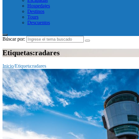
Escapadas
Hospedajes
Destinos
Tours
Descuentos
Búscar por:
Etiquetas:radares
Inicio
/
Etiqueta:
radares