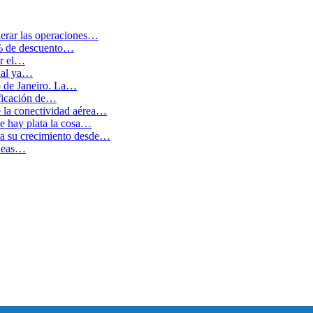
erar las operaciones…
0% de descuento…
ar el…
cual ya…
o de Janeiro. La…
ficación de…
e la conectividad aérea…
 hay plata la cosa…
ida su crecimiento desde…
íneas…