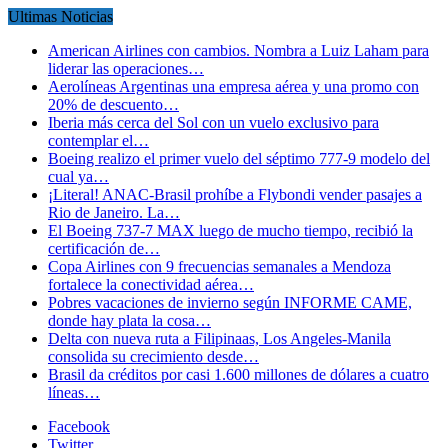
Ultimas Noticias
American Airlines con cambios. Nombra a Luiz Laham para
liderar las operaciones…
Aerolíneas Argentinas una empresa aérea y una promo con
20% de descuento…
Iberia más cerca del Sol con un vuelo exclusivo para
contemplar el…
Boeing realizo el primer vuelo del séptimo 777-9 modelo del
cual ya…
¡Literal! ANAC-Brasil prohíbe a Flybondi vender pasajes a
Rio de Janeiro. La…
El Boeing 737-7 MAX luego de mucho tiempo, recibió la
certificación de…
Copa Airlines con 9 frecuencias semanales a Mendoza
fortalece la conectividad aérea…
Pobres vacaciones de invierno según INFORME CAME,
donde hay plata la cosa…
Delta con nueva ruta a Filipinaas, Los Angeles-Manila
consolida su crecimiento desde…
Brasil da créditos por casi 1.600 millones de dólares a cuatro
líneas…
Facebook
Twitter