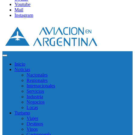
Youtube
Mail
Instagram
Inicio
Noticias
Nacionales
Regionales
Internacionales
Servicios
Industria
Negocios
Locas
Turismo
Viajes
Destinos
Vinos
Gastronomía