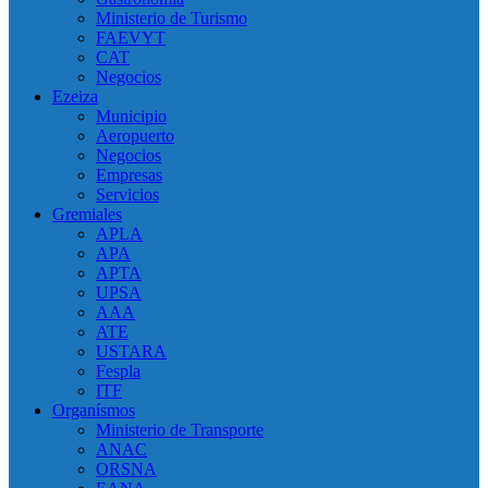
Ministerio de Turismo
FAEVYT
CAT
Negocios
Ezeiza
Municipio
Aeropuerto
Negocios
Empresas
Servicios
Gremiales
APLA
APA
APTA
UPSA
AAA
ATE
USTARA
Fespla
ITF
Organísmos
Ministerio de Transporte
ANAC
ORSNA