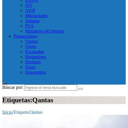
EANA
JST
AFIP
Migraciones
Aduana
PSA
Ministerio del Interior
Promociones
Vuelos
Viajes
Escapadas
Hospedajes
Destinos
Tours
Descuentos
Búscar por:
Etiquetas:Qantas
Inicio
/
Etiqueta:
Qantas