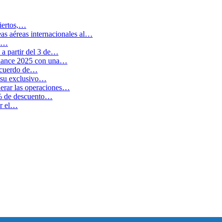
biertos,…
as aéreas internacionales al…
en…
a partir del 3 de…
balance 2025 con una…
 acuerdo de…
 su exclusivo…
erar las operaciones…
0% de descuento…
ar el…