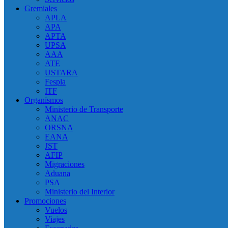
Gremiales
APLA
APA
APTA
UPSA
AAA
ATE
USTARA
Fespla
ITF
Organísmos
Ministerio de Transporte
ANAC
ORSNA
EANA
JST
AFIP
Migraciones
Aduana
PSA
Ministerio del Interior
Promociones
Vuelos
Viajes