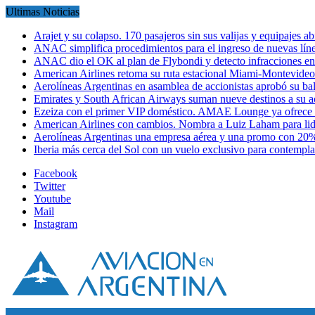
Ultimas Noticias
Arajet y su colapso. 170 pasajeros sin sus valijas y equipajes a
ANAC simplifica procedimientos para el ingreso de nuevas líne
ANAC dio el OK al plan de Flybondi y detecto infracciones 
American Airlines retoma su ruta estacional Miami-Montevideo 
Aerolíneas Argentinas en asamblea de accionistas aprobó su 
Emirates y South African Airways suman nueve destinos a su
Ezeiza con el primer VIP doméstico. AMAE Lounge ya ofrece
American Airlines con cambios. Nombra a Luiz Laham para lid
Aerolíneas Argentinas una empresa aérea y una promo con 2
Iberia más cerca del Sol con un vuelo exclusivo para contempl
Facebook
Twitter
Youtube
Mail
Instagram