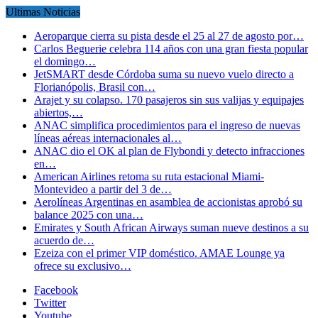
Ultimas Noticias
Aeroparque cierra su pista desde el 25 al 27 de agosto por…
Carlos Beguerie celebra 114 años con una gran fiesta popular
el domingo…
JetSMART desde Córdoba suma su nuevo vuelo directo a
Florianópolis, Brasil con…
Arajet y su colapso. 170 pasajeros sin sus valijas y equipajes
abiertos,…
ANAC simplifica procedimientos para el ingreso de nuevas
líneas aéreas internacionales al…
ANAC dio el OK al plan de Flybondi y detecto infracciones
en…
American Airlines retoma su ruta estacional Miami-
Montevideo a partir del 3 de…
Aerolíneas Argentinas en asamblea de accionistas aprobó su
balance 2025 con una…
Emirates y South African Airways suman nueve destinos a su
acuerdo de…
Ezeiza con el primer VIP doméstico. AMAE Lounge ya
ofrece su exclusivo…
Facebook
Twitter
Youtube