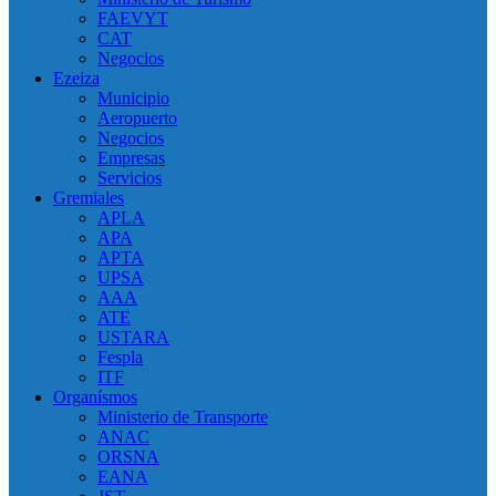
FAEVYT
CAT
Negocios
Ezeiza
Municipio
Aeropuerto
Negocios
Empresas
Servicios
Gremiales
APLA
APA
APTA
UPSA
AAA
ATE
USTARA
Fespla
ITF
Organísmos
Ministerio de Transporte
ANAC
ORSNA
EANA