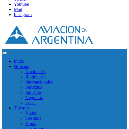
Youtube
Mail
Instagram
Inicio
Noticias
Nacionales
Regionales
Internacionales
Servicios
Industria
Negocios
Locas
Turismo
Viajes
Destinos
Vinos
Gastronomía