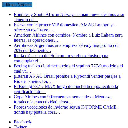
Ultimas Noticias
Emirates y South African Airways suman nueve destinos a su
acuerdo de…
Ezeiza con el primer VIP doméstico. AMAE Lounge ya
ofrece su exclusivo…
American Airlines con cambios. Nombra a Luiz Laham para
liderar las operaciones…
Aerolíneas Argentinas una empresa aérea y una promo con
20% de descuento…
Iberia más cerca del Sol con un vuelo exclusivo para
contemplar el…
Boeing realizo el primer vuelo del séptimo 777-9 modelo del
cual ya…
¡Literal! ANAC-Brasil prohíbe a Flybondi vender pasajes a
Rio de Janeiro. La…
El Boeing 737-7 MAX luego de mucho tiempo, recibió la
certificación de…
Copa Airlines con 9 frecuencias semanales a Mendoza
fortalece la conectividad aérea…
Pobres vacaciones de invierno según INFORME CAME,
donde hay plata la cosa…
Facebook
Twitter