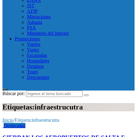
EANA
JST
AFIP
Migraciones
Aduana
PSA
Ministerio del Interior
Promociones
Vuelos
Viajes
Escapadas
Hospedajes
Destinos
Tours
Descuentos
Búscar por:
Etiquetas:infraestrucutra
Inicio
/
Etiqueta:
infraestrucutra
Destacadas