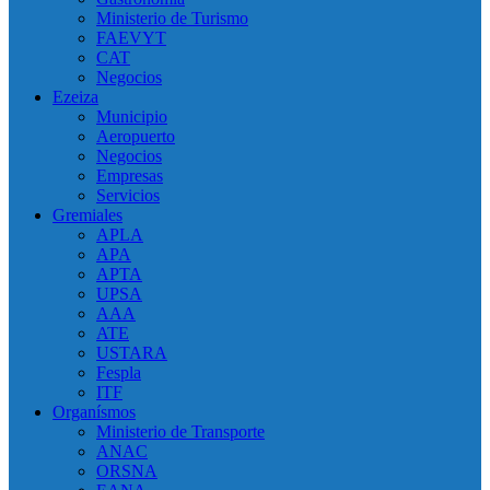
Ministerio de Turismo
FAEVYT
CAT
Negocios
Ezeiza
Municipio
Aeropuerto
Negocios
Empresas
Servicios
Gremiales
APLA
APA
APTA
UPSA
AAA
ATE
USTARA
Fespla
ITF
Organísmos
Ministerio de Transporte
ANAC
ORSNA