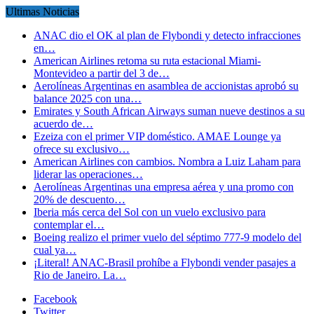
Ultimas Noticias
ANAC dio el OK al plan de Flybondi y detecto infracciones
en…
American Airlines retoma su ruta estacional Miami-
Montevideo a partir del 3 de…
Aerolíneas Argentinas en asamblea de accionistas aprobó su
balance 2025 con una…
Emirates y South African Airways suman nueve destinos a su
acuerdo de…
Ezeiza con el primer VIP doméstico. AMAE Lounge ya
ofrece su exclusivo…
American Airlines con cambios. Nombra a Luiz Laham para
liderar las operaciones…
Aerolíneas Argentinas una empresa aérea y una promo con
20% de descuento…
Iberia más cerca del Sol con un vuelo exclusivo para
contemplar el…
Boeing realizo el primer vuelo del séptimo 777-9 modelo del
cual ya…
¡Literal! ANAC-Brasil prohíbe a Flybondi vender pasajes a
Rio de Janeiro. La…
Facebook
Twitter