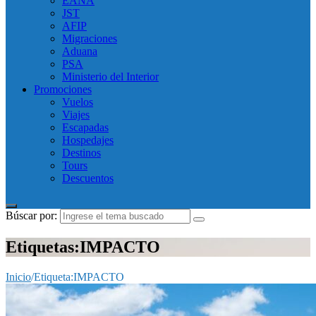
EANA
JST
AFIP
Migraciones
Aduana
PSA
Ministerio del Interior
Promociones
Vuelos
Viajes
Escapadas
Hospedajes
Destinos
Tours
Descuentos
Búscar por:
Etiquetas:IMPACTO
Inicio
/
Etiqueta:
IMPACTO