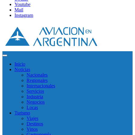
Youtube
Mail
Instagram
Inicio
Noticias
Nacionales
Regionales
Internacionales
Servicios
Industria
Negocios
Locas
Turismo
Viajes
Destinos
Vinos
Gastronomía