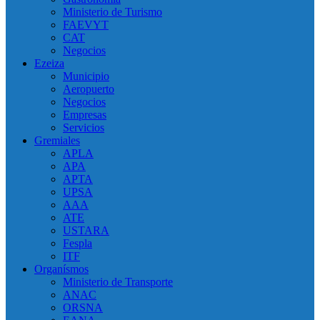
Ministerio de Turismo
FAEVYT
CAT
Negocios
Ezeiza
Municipio
Aeropuerto
Negocios
Empresas
Servicios
Gremiales
APLA
APA
APTA
UPSA
AAA
ATE
USTARA
Fespla
ITF
Organísmos
Ministerio de Transporte
ANAC
ORSNA