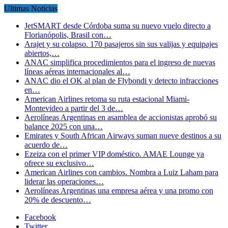
Ultimas Noticias
JetSMART desde Córdoba suma su nuevo vuelo directo a
Florianópolis, Brasil con…
Arajet y su colapso. 170 pasajeros sin sus valijas y equipajes
abiertos,…
ANAC simplifica procedimientos para el ingreso de nuevas
líneas aéreas internacionales al…
ANAC dio el OK al plan de Flybondi y detecto infracciones
en…
American Airlines retoma su ruta estacional Miami-
Montevideo a partir del 3 de…
Aerolíneas Argentinas en asamblea de accionistas aprobó su
balance 2025 con una…
Emirates y South African Airways suman nueve destinos a su
acuerdo de…
Ezeiza con el primer VIP doméstico. AMAE Lounge ya
ofrece su exclusivo…
American Airlines con cambios. Nombra a Luiz Laham para
liderar las operaciones…
Aerolíneas Argentinas una empresa aérea y una promo con
20% de descuento…
Facebook
Twitter