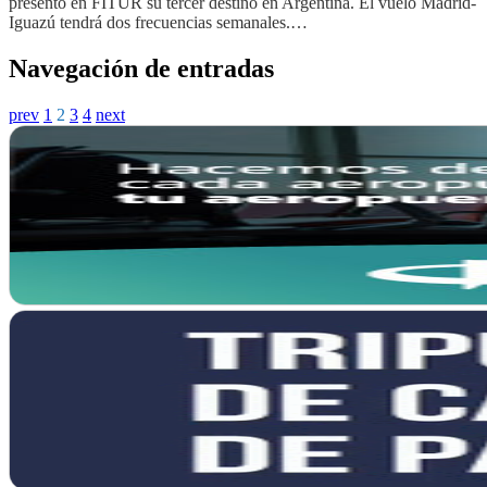
presento en FITUR su tercer destino en Argentina. El vuelo Madrid-
Iguazú tendrá dos frecuencias semanales.…
Navegación de entradas
prev
1
2
3
4
next