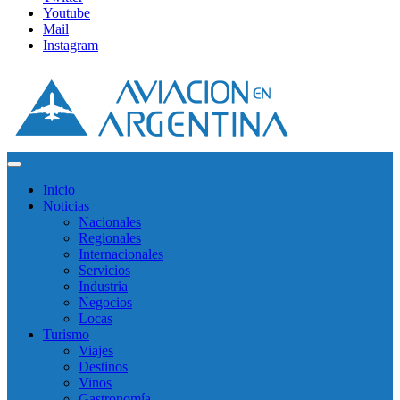
Youtube
Mail
Instagram
Inicio
Noticias
Nacionales
Regionales
Internacionales
Servicios
Industria
Negocios
Locas
Turismo
Viajes
Destinos
Vinos
Gastronomía