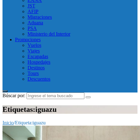
EANA
JST
AFIP
Migraciones
Aduana
PSA
Ministerio del Interior
Promociones
Vuelos
Viajes
Escapadas
Hospedajes
Destinos
Tours
Descuentos
Búscar por:
Etiquetas:iguazu
Inicio
/
Etiqueta:
iguazu