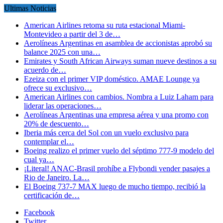
Ultimas Noticias
American Airlines retoma su ruta estacional Miami-
Montevideo a partir del 3 de…
Aerolíneas Argentinas en asamblea de accionistas aprobó su
balance 2025 con una…
Emirates y South African Airways suman nueve destinos a su
acuerdo de…
Ezeiza con el primer VIP doméstico. AMAE Lounge ya
ofrece su exclusivo…
American Airlines con cambios. Nombra a Luiz Laham para
liderar las operaciones…
Aerolíneas Argentinas una empresa aérea y una promo con
20% de descuento…
Iberia más cerca del Sol con un vuelo exclusivo para
contemplar el…
Boeing realizo el primer vuelo del séptimo 777-9 modelo del
cual ya…
¡Literal! ANAC-Brasil prohíbe a Flybondi vender pasajes a
Rio de Janeiro. La…
El Boeing 737-7 MAX luego de mucho tiempo, recibió la
certificación de…
Facebook
Twitter