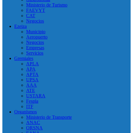
Ministerio de Turismo
FAEVYT
CAT
Negocios
Ezeiza
Municipio
Aeropuerto
Negocios
Empresas
Servicios
Gremiales
APLA
APA
APTA
UPSA
AAA
ATE
USTARA
Fespla
ITF
Organísmos
Ministerio de Transporte
ANAC
ORSNA