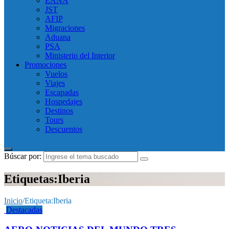
EANA
JST
AFIP
Migraciones
Aduana
PSA
Ministerio del Interior
Promociones
Vuelos
Viajes
Escapadas
Hospedajes
Destinos
Tours
Descuentos
Búscar por:
Etiquetas:Iberia
Inicio
/
Etiqueta:
Iberia
Destacadas