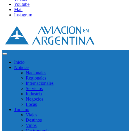
Youtube
Mail
Instagram
Inicio
Noticias
Nacionales
Regionales
Internacionales
Servicios
Industria
Negocios
Locas
Turismo
Viajes
Destinos
Vinos
Gastronomía