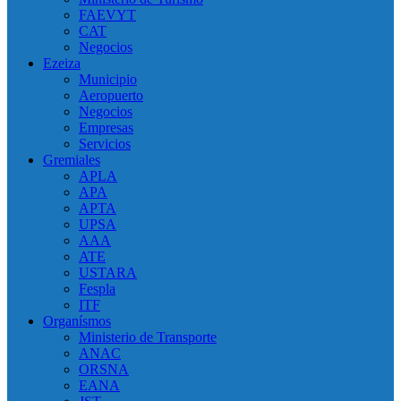
FAEVYT
CAT
Negocios
Ezeiza
Municipio
Aeropuerto
Negocios
Empresas
Servicios
Gremiales
APLA
APA
APTA
UPSA
AAA
ATE
USTARA
Fespla
ITF
Organísmos
Ministerio de Transporte
ANAC
ORSNA
EANA