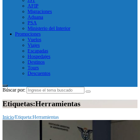
JST
AFIP
Migraciones
Aduana
PSA
Ministerio del Interior
Promociones
Vuelos
Viajes
Escapadas
Hospedajes
Destinos
Tours
Descuentos
Búscar por:
Etiquetas:Herramientas
Inicio
/
Etiqueta:
Herramientas