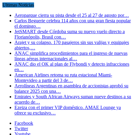
Ultimas Noticias
Aeroparque cierra su pista desde el 25 al 27 de agosto por…
Carlos Beguerie celebra 114 años con una gran fiesta popular
el domingo…
JetSMART desde Córdoba suma su nuevo vuelo directo a
Florianópolis, Brasil con…
Arajet y su colapso. 170 pasajeros sin sus valijas y equipajes
abiertos,…
ANAC simplifica procedimientos para el ingreso de nuevas
líneas aéreas internacionales al…
ANAC dio el OK al plan de Flybondi y detecto infracciones
en…
American Airlines retoma su ruta estacional Miami-
Montevideo a partir del 3 de…
Aerolíneas Argentinas en asamblea de accionistas aprobó su
balance 2025 con una…
Emirates y South African Airways suman nueve destinos a su
acuerdo de…
Ezeiza con el primer VIP doméstico. AMAE Lounge ya
ofrece su exclusivo…
Facebook
Twitter
Youtube