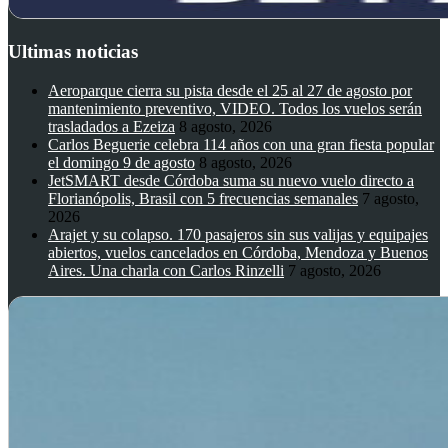
Ultimas noticias
Aeroparque cierra su pista desde el 25 al 27 de agosto por
mantenimiento preventivo, VIDEO. Todos los vuelos serán
trasladados a Ezeiza
8 agosto, 2026
Carlos Beguerie celebra 114 años con una gran fiesta popular
el domingo 9 de agosto
8 agosto, 2026
JetSMART desde Córdoba suma su nuevo vuelo directo a
Florianópolis, Brasil con 5 frecuencias semanales
7 agosto,
2026
Arajet y su colapso. 170 pasajeros sin sus valijas y equipajes
abiertos, vuelos cancelados en Córdoba, Mendoza y Buenos
Aires. Una charla con Carlos Rinzelli
7 agosto, 2026