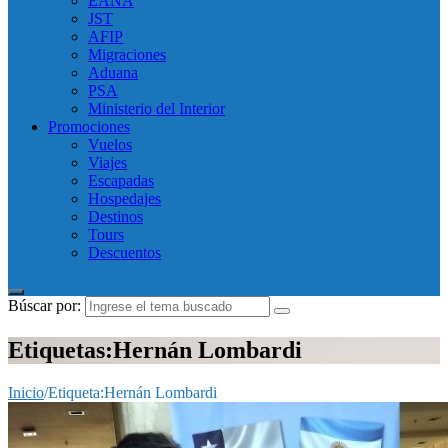
EANA
JST
AFIP
Migraciones
Aduana
PSA
Ministerio del Interior
Promociones
Vuelos
Viajes
Escapadas
Hospedajes
Destinos
Tours
Descuentos
Búscar por:
Etiquetas:Hernán Lombardi
Inicio
/
Etiqueta:
Hernán Lombardi