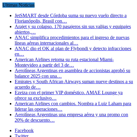
Ultimas Noticias
JetSMART desde Córdoba suma su nuevo vuelo directo a
Florianópolis, Brasil con…
Arajet y su colapso. 170 pasajeros sin sus valijas y equipajes
abiertos,…
ANAC simplifica procedimientos para el ingreso de nuevas
líneas aéreas internacionales al…
ANAC dio el OK al plan de Flybondi y detecto infracciones
en…
American Airlines retoma su ruta estacional Miami-
Montevideo a partir del 3 de…
Aerolíneas Argentinas en asamblea de accionistas aprobó su
balance 2025 con una…
Emirates y South African Airways suman nueve destinos a su
acuerdo de…
Ezeiza con el primer VIP doméstico. AMAE Lounge ya
ofrece su exclusivo…
American Airlines con cambios. Nombra a Luiz Laham para
liderar las operaciones…
Aerolíneas Argentinas una empresa aérea y una promo con
20% de descuento…
Facebook
Twitter