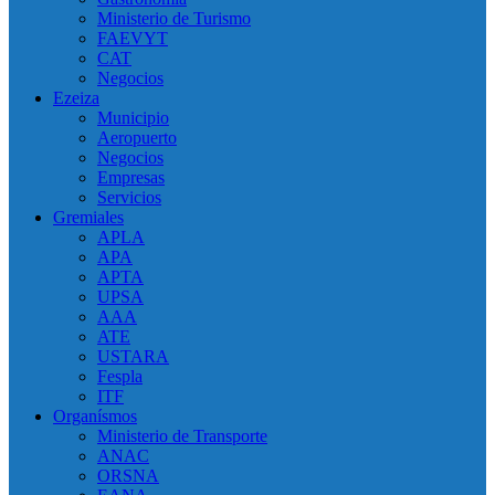
Ministerio de Turismo
FAEVYT
CAT
Negocios
Ezeiza
Municipio
Aeropuerto
Negocios
Empresas
Servicios
Gremiales
APLA
APA
APTA
UPSA
AAA
ATE
USTARA
Fespla
ITF
Organísmos
Ministerio de Transporte
ANAC
ORSNA