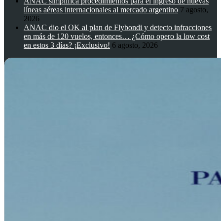
ANAC simplifica procedimientos para el ingreso de nuevas
líneas aéreas internacionales al mercado argentino
7 agosto,
2026
ANAC dio el OK al plan de Flybondi y detecto infracciones
en más de 120 vuelos, entonces… ¿Cómo opero la low cost
en estos 3 días? ¡Exclusivo!
6 agosto, 2026