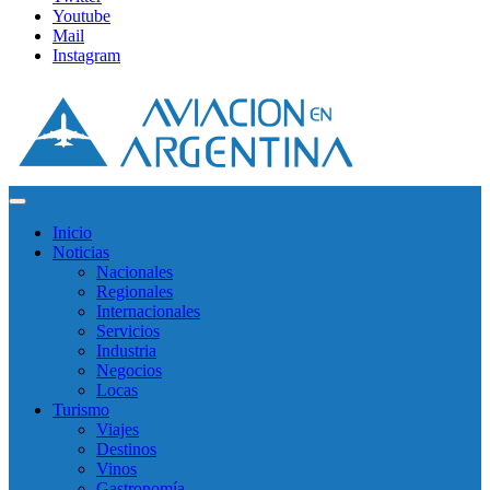
Youtube
Mail
Instagram
Inicio
Noticias
Nacionales
Regionales
Internacionales
Servicios
Industria
Negocios
Locas
Turismo
Viajes
Destinos
Vinos
Gastronomía