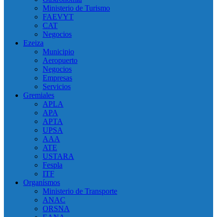
Ministerio de Turismo
FAEVYT
CAT
Negocios
Ezeiza
Municipio
Aeropuerto
Negocios
Empresas
Servicios
Gremiales
APLA
APA
APTA
UPSA
AAA
ATE
USTARA
Fespla
ITF
Organísmos
Ministerio de Transporte
ANAC
ORSNA