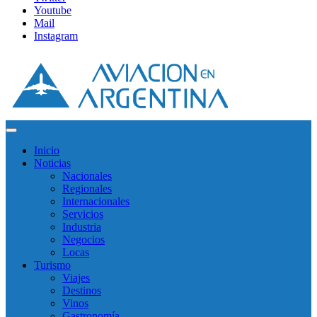
Youtube
Mail
Instagram
Inicio
Noticias
Nacionales
Regionales
Internacionales
Servicios
Industria
Negocios
Locas
Turismo
Viajes
Destinos
Vinos
Gastronomía