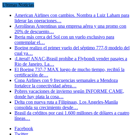
Ultimas Noticias
American Airlines con cambios. Nombra a Luiz Laham para
liderar las operaciones…
Aerolíneas Argentinas una empresa aérea y una promo con
20% de descuento…
Iberia más cerca del Sol con un vuelo exclusivo para
contemplar el…
Boeing realizo el primer vuelo del séptimo 777-9 modelo del
cual ya…
¡Literal! ANAC-Brasil prohíbe a Flybondi vender pasajes a
Rio de Janeiro. La…
El Boeing 737-7 MAX luego de mucho tiempo, recibió la
certificación de…
Copa Airlines con 9 frecuencias semanales a Mendoza
fortalece la conectividad aérea…
Pobres vacaciones de invierno según INFORME CAME,
donde hay plata la cosa…
Delta con nueva ruta a Filipinaas, Los Angeles-Manila
consolida su crecimiento desde…
Brasil da créditos por casi 1.600 millones de dólares a cuatro
líneas…
Facebook
Twitter