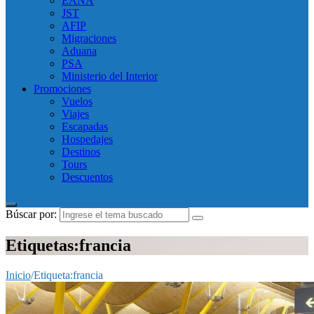
EANA
JST
AFIP
Migraciones
Aduana
PSA
Ministerio del Interior
Promociones
Vuelos
Viajes
Escapadas
Hospedajes
Destinos
Tours
Descuentos
Búscar por:
Etiquetas:francia
Inicio
/
Etiqueta:
francia