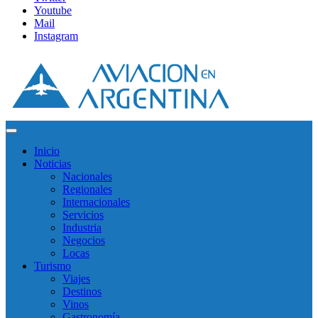
Youtube
Mail
Instagram
Inicio
Noticias
Nacionales
Regionales
Internacionales
Servicios
Industria
Negocios
Locas
Turismo
Viajes
Destinos
Vinos
Gastronomía