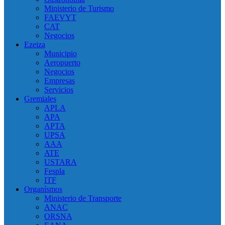
Ministerio de Turismo
FAEVYT
CAT
Negocios
Ezeiza
Municipio
Aeropuerto
Negocios
Empresas
Servicios
Gremiales
APLA
APA
APTA
UPSA
AAA
ATE
USTARA
Fespla
ITF
Organísmos
Ministerio de Transporte
ANAC
ORSNA