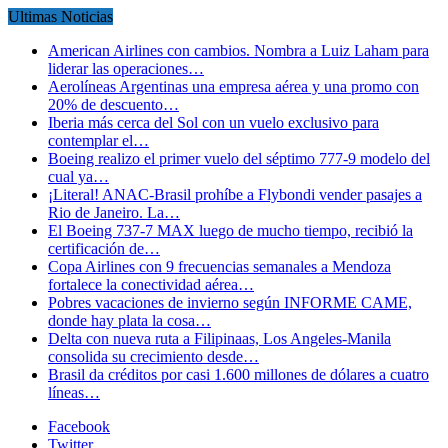
Ultimas Noticias
American Airlines con cambios. Nombra a Luiz Laham para
liderar las operaciones…
Aerolíneas Argentinas una empresa aérea y una promo con
20% de descuento…
Iberia más cerca del Sol con un vuelo exclusivo para
contemplar el…
Boeing realizo el primer vuelo del séptimo 777-9 modelo del
cual ya…
¡Literal! ANAC-Brasil prohíbe a Flybondi vender pasajes a
Rio de Janeiro. La…
El Boeing 737-7 MAX luego de mucho tiempo, recibió la
certificación de…
Copa Airlines con 9 frecuencias semanales a Mendoza
fortalece la conectividad aérea…
Pobres vacaciones de invierno según INFORME CAME,
donde hay plata la cosa…
Delta con nueva ruta a Filipinaas, Los Angeles-Manila
consolida su crecimiento desde…
Brasil da créditos por casi 1.600 millones de dólares a cuatro
líneas…
Facebook
Twitter