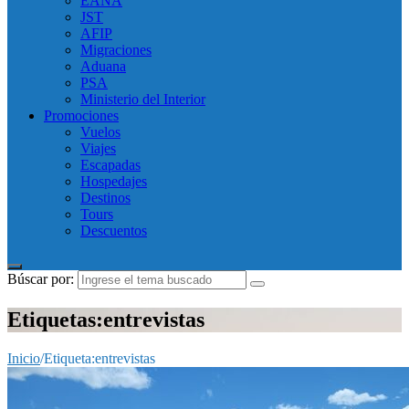
EANA
JST
AFIP
Migraciones
Aduana
PSA
Ministerio del Interior
Promociones
Vuelos
Viajes
Escapadas
Hospedajes
Destinos
Tours
Descuentos
Búscar por:
Etiquetas:entrevistas
Inicio
/
Etiqueta:
entrevistas