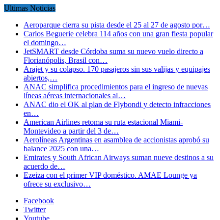
Ultimas Noticias
Aeroparque cierra su pista desde el 25 al 27 de agosto por…
Carlos Beguerie celebra 114 años con una gran fiesta popular
el domingo…
JetSMART desde Córdoba suma su nuevo vuelo directo a
Florianópolis, Brasil con…
Arajet y su colapso. 170 pasajeros sin sus valijas y equipajes
abiertos,…
ANAC simplifica procedimientos para el ingreso de nuevas
líneas aéreas internacionales al…
ANAC dio el OK al plan de Flybondi y detecto infracciones
en…
American Airlines retoma su ruta estacional Miami-
Montevideo a partir del 3 de…
Aerolíneas Argentinas en asamblea de accionistas aprobó su
balance 2025 con una…
Emirates y South African Airways suman nueve destinos a su
acuerdo de…
Ezeiza con el primer VIP doméstico. AMAE Lounge ya
ofrece su exclusivo…
Facebook
Twitter
Youtube