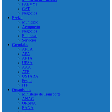
FAEVYT
CAT
Negocios
Ezeiza
Municipio
Aeropuerto
Negocios
Empresas
Servicios
Gremiales
APLA
APA
APTA
UPSA
AAA
ATE
USTARA
Fespla
ITF
Organísmos
Ministerio de Transporte
ANAC
ORSNA
EANA