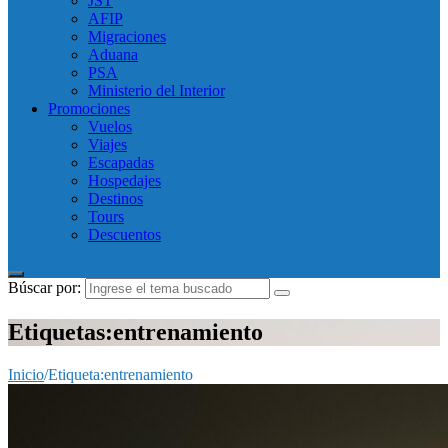
JST
AFIP
Migraciones
Aduana
PSA
Ministerio del Interior
Promociones
Vuelos
Viajes
Escapadas
Hospedajes
Destinos
Tours
Descuentos
Búscar por:
Etiquetas:entrenamiento
Inicio
/
Etiqueta:
entrenamiento