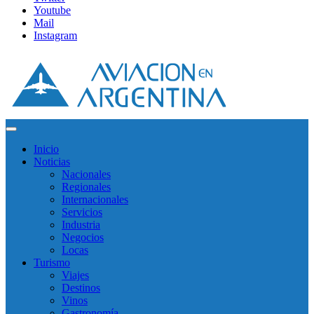
Youtube
Mail
Instagram
Inicio
Noticias
Nacionales
Regionales
Internacionales
Servicios
Industria
Negocios
Locas
Turismo
Viajes
Destinos
Vinos
Gastronomía