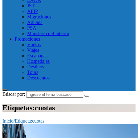
EANA
JST
AFIP
Migraciones
Aduana
PSA
Ministerio del Interior
Promociones
Vuelos
Viajes
Escapadas
Hospedajes
Destinos
Tours
Descuentos
Búscar por:
Etiquetas:cuotas
Inicio
/
Etiqueta:
cuotas