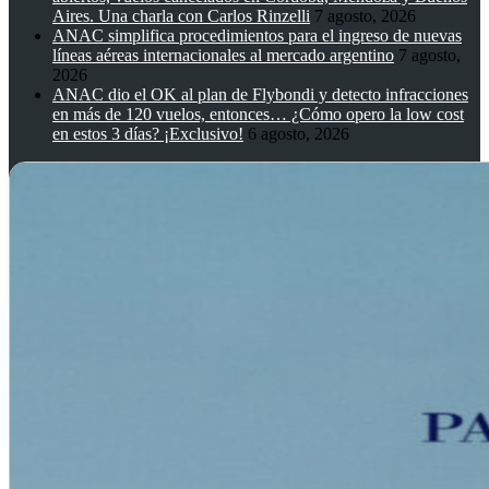
Aires. Una charla con Carlos Rinzelli
7 agosto, 2026
ANAC simplifica procedimientos para el ingreso de nuevas
líneas aéreas internacionales al mercado argentino
7 agosto,
2026
ANAC dio el OK al plan de Flybondi y detecto infracciones
en más de 120 vuelos, entonces… ¿Cómo opero la low cost
en estos 3 días? ¡Exclusivo!
6 agosto, 2026