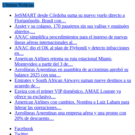
Ultimas Noticias
JetSMART desde Córdoba suma su nuevo vuelo directo a
Florianópolis, Brasil con…
Arajet y su colapso. 170 pasajeros sin sus valijas y equipajes
abiertos,…
ANAC simplifica procedimientos para el ingreso de nuevas
líneas aéreas internacionales al…
ANAC dio el OK al plan de Flybondi y detecto infracciones
en…
American Airlines retoma su ruta estacional Miami-
Montevideo a partir del 3 de…
Aerolíneas Argentinas en asamblea de accionistas aprobó su
balance 2025 con una…
Emirates y South African Airways suman nueve destinos a su
acuerdo de…
Ezeiza con el primer VIP doméstico. AMAE Lounge ya
ofrece su exclusivo…
American Airlines con cambios. Nombra a Luiz Laham para
liderar las operaciones…
Aerolíneas Argentinas una empresa aérea y una promo con
20% de descuento…
Facebook
Twitter