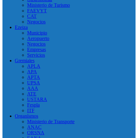
Ministerio de Turismo
FAEVYT
CAT
Negocios
Ezeiza
Municipio
Aeropuerto
Negocios
Empresas
Servicios
Gremiales
APLA
APA
APTA
UPSA
AAA
ATE
USTARA
Fespla
ITF
Organísmos
Ministerio de Transporte
ANAC
ORSNA