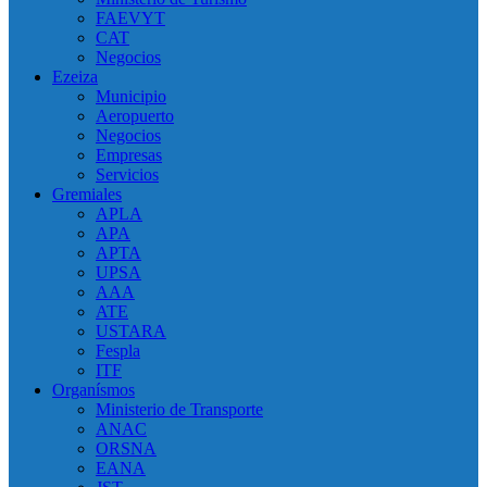
FAEVYT
CAT
Negocios
Ezeiza
Municipio
Aeropuerto
Negocios
Empresas
Servicios
Gremiales
APLA
APA
APTA
UPSA
AAA
ATE
USTARA
Fespla
ITF
Organísmos
Ministerio de Transporte
ANAC
ORSNA
EANA