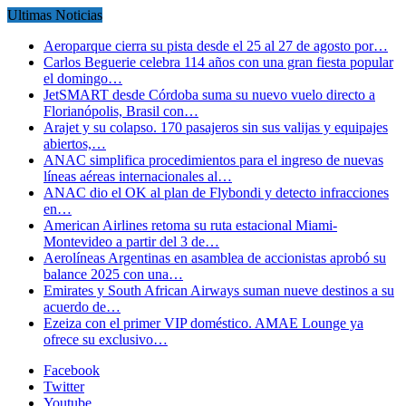
Ultimas Noticias
Aeroparque cierra su pista desde el 25 al 27 de agosto por…
Carlos Beguerie celebra 114 años con una gran fiesta popular
el domingo…
JetSMART desde Córdoba suma su nuevo vuelo directo a
Florianópolis, Brasil con…
Arajet y su colapso. 170 pasajeros sin sus valijas y equipajes
abiertos,…
ANAC simplifica procedimientos para el ingreso de nuevas
líneas aéreas internacionales al…
ANAC dio el OK al plan de Flybondi y detecto infracciones
en…
American Airlines retoma su ruta estacional Miami-
Montevideo a partir del 3 de…
Aerolíneas Argentinas en asamblea de accionistas aprobó su
balance 2025 con una…
Emirates y South African Airways suman nueve destinos a su
acuerdo de…
Ezeiza con el primer VIP doméstico. AMAE Lounge ya
ofrece su exclusivo…
Facebook
Twitter
Youtube