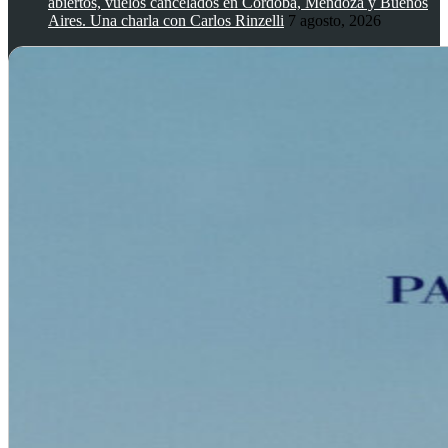
abiertos, vuelos cancelados en Córdoba, Mendoza y Buenos
Aires. Una charla con Carlos Rinzelli
7 agosto, 2026