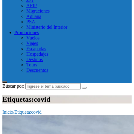
JST
AFIP
Migraciones
Aduana
PSA
Ministerio del Interior
Promociones
Vuelos
Viajes
Escapadas
Hospedajes
Destinos
Tours
Descuentos
Búscar por:
Etiquetas:covid
Inicio
/
Etiqueta:
covid