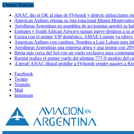
Ultimas Noticias
ANAC dio el OK al plan de Flybondi y detecto infracciones 
American Airlines retoma su ruta estacional Miami-Montevideo 
Aerolíneas Argentinas en asamblea de accionistas aprobó su 
Emirates y South African Airways suman nueve destinos a su
Ezeiza con el primer VIP doméstico. AMAE Lounge ya ofrece
American Airlines con cambios. Nombra a Luiz Laham para lid
Aerolíneas Argentinas una empresa aérea y una promo con 2
Iberia más cerca del Sol con un vuelo exclusivo para contempl
Boeing realizo el primer vuelo del séptimo 777-9 modelo del 
¡Literal! ANAC-Brasil prohíbe a Flybondi vender pasajes a Ri
Facebook
Twitter
Youtube
Mail
Instagram