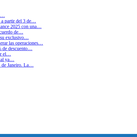
en…
a partir del 3 de…
balance 2025 con una…
 acuerdo de…
 su exclusivo…
erar las operaciones…
0% de descuento…
ar el…
cual ya…
o de Janeiro. La…