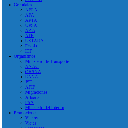
Gremiales
APLA
APA
APTA
UPSA
AAA
ATE
USTARA
Fespla
ITF
Organísmos
Ministerio de Transporte
ANAC
ORSNA
EANA
JST
AFIP
Migraciones
Aduana
PSA
Ministerio del Interior
Promociones
Vuelos
Viajes