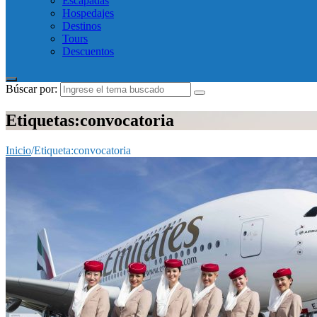
Escapadas
Hospedajes
Destinos
Tours
Descuentos
Búscar por:
Etiquetas:convocatoria
Inicio
/
Etiqueta:
convocatoria