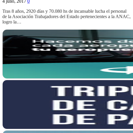
4 julio, 2017
0
Tras 8 años, 2920 días y 70.080 hs de incansable lucha el personal
de la Asociación Trabajadores del Estado pertenecientes a la ANAC,
logro la…