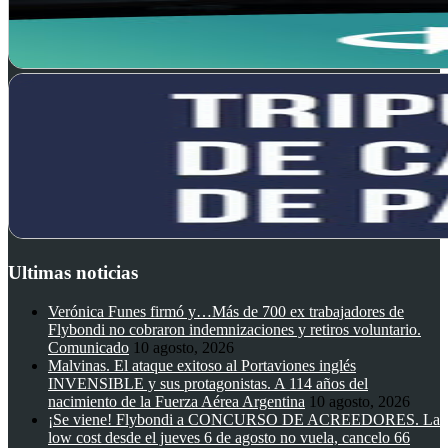
Ultimas noticias
Verónica Funes firmó y…Más de 700 ex trabajadores de
Flybondi no cobraron indemnizaciones y retiros voluntario.
Comunicado
10 agosto, 2026
Malvinas. El ataque exitoso al Portaviones inglés
INVENSIBLE y sus protagonistas. A 114 años del
nacimiento de la Fuerza Aérea Argentina
10 agosto, 2026
¡Se viene! Flybondi a CONCURSO DE ACREEDORES. La
low cost desde el jueves 6 de agosto no vuela, cancelo 66