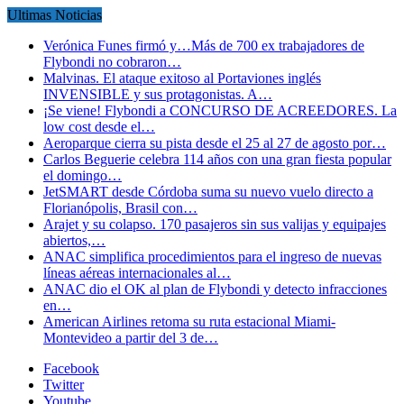
Ultimas Noticias
Verónica Funes firmó y…Más de 700 ex trabajadores de
Flybondi no cobraron…
Malvinas. El ataque exitoso al Portaviones inglés
INVENSIBLE y sus protagonistas. A…
¡Se viene! Flybondi a CONCURSO DE ACREEDORES. La
low cost desde el…
Aeroparque cierra su pista desde el 25 al 27 de agosto por…
Carlos Beguerie celebra 114 años con una gran fiesta popular
el domingo…
JetSMART desde Córdoba suma su nuevo vuelo directo a
Florianópolis, Brasil con…
Arajet y su colapso. 170 pasajeros sin sus valijas y equipajes
abiertos,…
ANAC simplifica procedimientos para el ingreso de nuevas
líneas aéreas internacionales al…
ANAC dio el OK al plan de Flybondi y detecto infracciones
en…
American Airlines retoma su ruta estacional Miami-
Montevideo a partir del 3 de…
Facebook
Twitter
Youtube