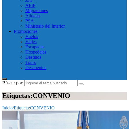
JST
AFIP
Migraciones
Aduana
PSA
Ministerio del Interior
Promociones
Vuelos
Viajes
Escapadas
Hospedajes
Destinos
Tours
Descuentos
Búscar por:
Etiquetas:CONVENIO
Inicio
/
Etiqueta:
CONVENIO