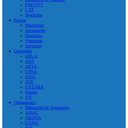
FAEVYT
CAT
Negocios
Ezeiza
Municipio
Aeropuerto
Negocios
Empresas
Servicios
Gremiales
APLA
APA
APTA
UPSA
AAA
ATE
USTARA
Fespla
ITF
Organísmos
Ministerio de Transporte
ANAC
ORSNA
EANA