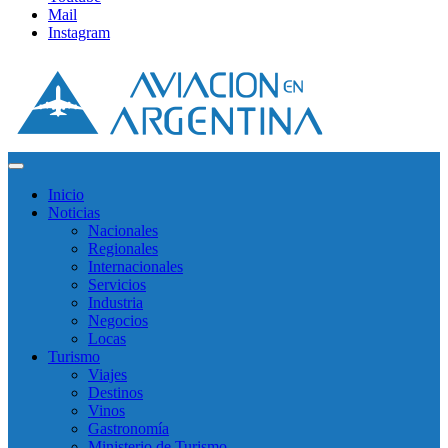
Mail
Instagram
Inicio
Noticias
Nacionales
Regionales
Internacionales
Servicios
Industria
Negocios
Locas
Turismo
Viajes
Destinos
Vinos
Gastronomía
Ministerio de Turismo