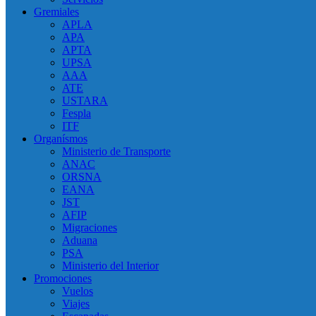
Gremiales
APLA
APA
APTA
UPSA
AAA
ATE
USTARA
Fespla
ITF
Organísmos
Ministerio de Transporte
ANAC
ORSNA
EANA
JST
AFIP
Migraciones
Aduana
PSA
Ministerio del Interior
Promociones
Vuelos
Viajes