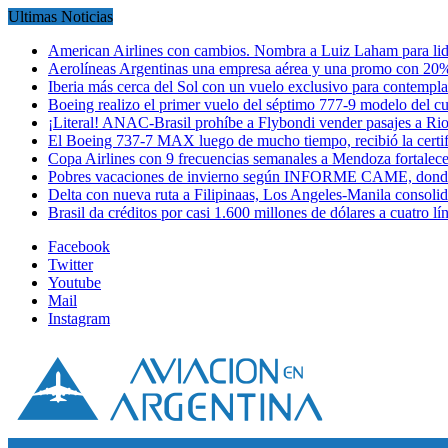
Ultimas Noticias
American Airlines con cambios. Nombra a Luiz Laham para lid
Aerolíneas Argentinas una empresa aérea y una promo con 2
Iberia más cerca del Sol con un vuelo exclusivo para contempl
Boeing realizo el primer vuelo del séptimo 777-9 modelo del 
¡Literal! ANAC-Brasil prohíbe a Flybondi vender pasajes a Ri
El Boeing 737-7 MAX luego de mucho tiempo, recibió la certi
Copa Airlines con 9 frecuencias semanales a Mendoza fortalec
Pobres vacaciones de invierno según INFORME CAME, donde
Delta con nueva ruta a Filipinaas, Los Angeles-Manila consol
Brasil da créditos por casi 1.600 millones de dólares a cuatro l
Facebook
Twitter
Youtube
Mail
Instagram