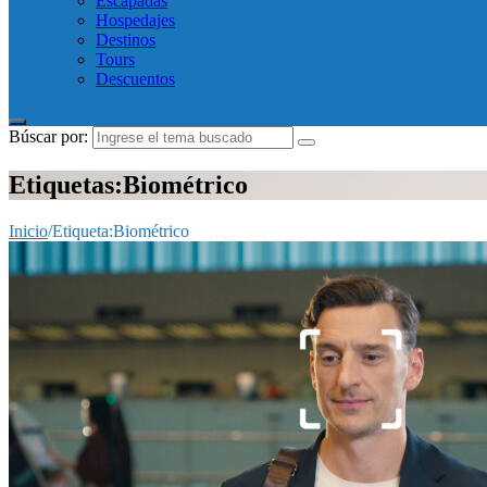
Escapadas
Hospedajes
Destinos
Tours
Descuentos
Búscar por:
Etiquetas:Biométrico
Inicio
/
Etiqueta:
Biométrico