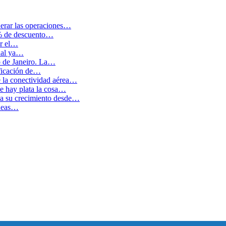
erar las operaciones…
0% de descuento…
ar el…
cual ya…
o de Janeiro. La…
ficación de…
e la conectividad aérea…
 hay plata la cosa…
ida su crecimiento desde…
íneas…