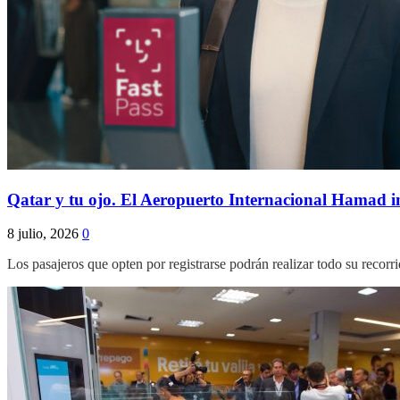
Qatar y tu ojo. El Aeropuerto Internacional Hamad i
8 julio, 2026
0
Los pasajeros que opten por registrarse podrán realizar todo su recor