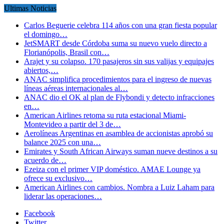
Ultimas Noticias
Carlos Beguerie celebra 114 años con una gran fiesta popular
el domingo…
JetSMART desde Córdoba suma su nuevo vuelo directo a
Florianópolis, Brasil con…
Arajet y su colapso. 170 pasajeros sin sus valijas y equipajes
abiertos,…
ANAC simplifica procedimientos para el ingreso de nuevas
líneas aéreas internacionales al…
ANAC dio el OK al plan de Flybondi y detecto infracciones
en…
American Airlines retoma su ruta estacional Miami-
Montevideo a partir del 3 de…
Aerolíneas Argentinas en asamblea de accionistas aprobó su
balance 2025 con una…
Emirates y South African Airways suman nueve destinos a su
acuerdo de…
Ezeiza con el primer VIP doméstico. AMAE Lounge ya
ofrece su exclusivo…
American Airlines con cambios. Nombra a Luiz Laham para
liderar las operaciones…
Facebook
Twitter