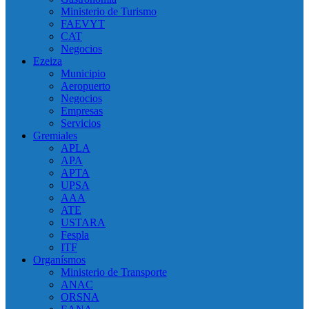
Ministerio de Turismo
FAEVYT
CAT
Negocios
Ezeiza
Municipio
Aeropuerto
Negocios
Empresas
Servicios
Gremiales
APLA
APA
APTA
UPSA
AAA
ATE
USTARA
Fespla
ITF
Organísmos
Ministerio de Transporte
ANAC
ORSNA