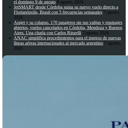
el domingo 9 de agosto
8 agosto, 2026
JetSMART desde Córdoba suma su nuevo vuelo directo a
Florianópolis, Brasil con 5 frecuencias semanales
7 agosto,
2026
Arajet y su colapso. 170 pasajeros sin sus valijas y equipajes
abiertos, vuelos cancelados en Córdoba, Mendoza y Buenos
Aires. Una charla con Carlos Rinzelli
7 agosto, 2026
ANAC simplifica procedimientos para el ingreso de nuevas
líneas aéreas internacionales al mercado argentino
7 agosto,
2026