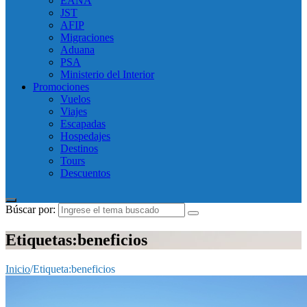
EANA
JST
AFIP
Migraciones
Aduana
PSA
Ministerio del Interior
Promociones
Vuelos
Viajes
Escapadas
Hospedajes
Destinos
Tours
Descuentos
Búscar por:
Etiquetas:beneficios
Inicio
/
Etiqueta:
beneficios