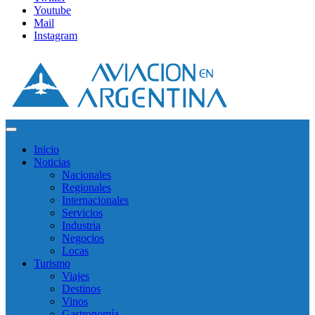
Youtube
Mail
Instagram
Inicio
Noticias
Nacionales
Regionales
Internacionales
Servicios
Industria
Negocios
Locas
Turismo
Viajes
Destinos
Vinos
Gastronomía