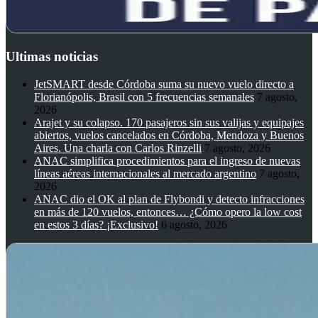
Ultimas noticias
JetSMART desde Córdoba suma su nuevo vuelo directo a
Florianópolis, Brasil con 5 frecuencias semanales
7 agosto,
2026
Arajet y su colapso. 170 pasajeros sin sus valijas y equipajes
abiertos, vuelos cancelados en Córdoba, Mendoza y Buenos
Aires. Una charla con Carlos Rinzelli
7 agosto, 2026
ANAC simplifica procedimientos para el ingreso de nuevas
líneas aéreas internacionales al mercado argentino
7 agosto,
2026
ANAC dio el OK al plan de Flybondi y detecto infracciones
en más de 120 vuelos, entonces… ¿Cómo opero la low cost
en estos 3 días? ¡Exclusivo!
6 agosto, 2026