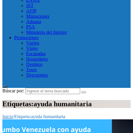
EANA
JST
AFIP
Migraciones
Aduana
PSA
Ministerio del Interior
Promociones
Vuelos
Viajes
Escapadas
Hospedajes
Destinos
Tours
Descuentos
Búscar por:
Etiquetas:ayuda humanitaria
Inicio
/
Etiqueta:
ayuda humanitaria