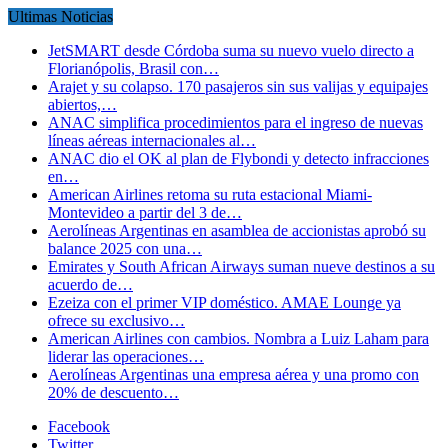
Ultimas Noticias
JetSMART desde Córdoba suma su nuevo vuelo directo a
Florianópolis, Brasil con…
Arajet y su colapso. 170 pasajeros sin sus valijas y equipajes
abiertos,…
ANAC simplifica procedimientos para el ingreso de nuevas
líneas aéreas internacionales al…
ANAC dio el OK al plan de Flybondi y detecto infracciones
en…
American Airlines retoma su ruta estacional Miami-
Montevideo a partir del 3 de…
Aerolíneas Argentinas en asamblea de accionistas aprobó su
balance 2025 con una…
Emirates y South African Airways suman nueve destinos a su
acuerdo de…
Ezeiza con el primer VIP doméstico. AMAE Lounge ya
ofrece su exclusivo…
American Airlines con cambios. Nombra a Luiz Laham para
liderar las operaciones…
Aerolíneas Argentinas una empresa aérea y una promo con
20% de descuento…
Facebook
Twitter