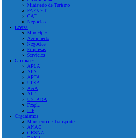
Ministerio de Turismo
FAEVYT
CAT
Negocios
Ezeiza
Municipio
Aeropuerto
Negocios
Empresas
Servicios
Gremiales
APLA
APA
APTA
UPSA
AAA
ATE
USTARA
Fespla
ITF
Organísmos
Ministerio de Transporte
ANAC
ORSNA