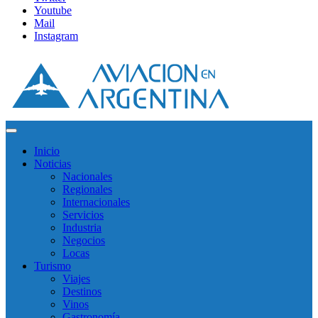
Youtube
Mail
Instagram
Inicio
Noticias
Nacionales
Regionales
Internacionales
Servicios
Industria
Negocios
Locas
Turismo
Viajes
Destinos
Vinos
Gastronomía