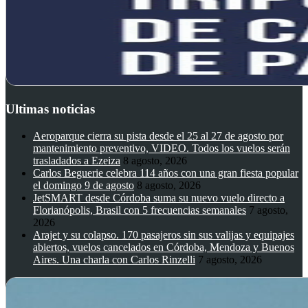
Ultimas noticias
Aeroparque cierra su pista desde el 25 al 27 de agosto por
mantenimiento preventivo, VIDEO. Todos los vuelos serán
trasladados a Ezeiza
8 agosto, 2026
Carlos Beguerie celebra 114 años con una gran fiesta popular
el domingo 9 de agosto
8 agosto, 2026
JetSMART desde Córdoba suma su nuevo vuelo directo a
Florianópolis, Brasil con 5 frecuencias semanales
7 agosto,
2026
Arajet y su colapso. 170 pasajeros sin sus valijas y equipajes
abiertos, vuelos cancelados en Córdoba, Mendoza y Buenos
Aires. Una charla con Carlos Rinzelli
7 agosto, 2026