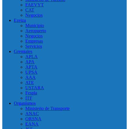
FAEVYT
CAT
Negocios
Ezeiza
Municipio
Aeropuerto
Negocios
Empresas
Servicios
Gremiales
APLA
APA
APTA
UPSA
AAA
ATE
USTARA
Fespla
ITF
Organísmos
Ministerio de Transporte
ANAC
ORSNA
EANA