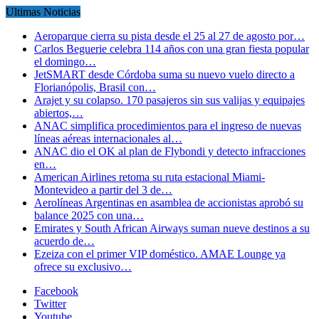
Ultimas Noticias
Aeroparque cierra su pista desde el 25 al 27 de agosto por…
Carlos Beguerie celebra 114 años con una gran fiesta popular
el domingo…
JetSMART desde Córdoba suma su nuevo vuelo directo a
Florianópolis, Brasil con…
Arajet y su colapso. 170 pasajeros sin sus valijas y equipajes
abiertos,…
ANAC simplifica procedimientos para el ingreso de nuevas
líneas aéreas internacionales al…
ANAC dio el OK al plan de Flybondi y detecto infracciones
en…
American Airlines retoma su ruta estacional Miami-
Montevideo a partir del 3 de…
Aerolíneas Argentinas en asamblea de accionistas aprobó su
balance 2025 con una…
Emirates y South African Airways suman nueve destinos a su
acuerdo de…
Ezeiza con el primer VIP doméstico. AMAE Lounge ya
ofrece su exclusivo…
Facebook
Twitter
Youtube