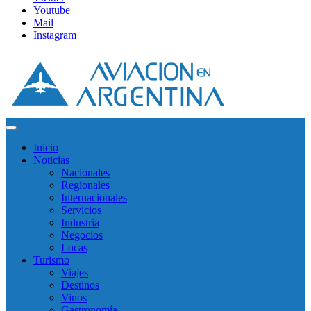
Youtube
Mail
Instagram
Inicio
Noticias
Nacionales
Regionales
Internacionales
Servicios
Industria
Negocios
Locas
Turismo
Viajes
Destinos
Vinos
Gastronomía