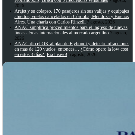
Florianópolis, Brasil con 5 frecuencias semanales
7 agosto,
2026
Arajet y su colapso. 170 pasajeros sin sus valijas y equipajes
abiertos, vuelos cancelados en Córdoba, Mendoza y Buenos
Aires. Una charla con Carlos Rinzelli
7 agosto, 2026
ANAC simplifica procedimientos para el ingreso de nuevas
líneas aéreas internacionales al mercado argentino
7 agosto,
2026
ANAC dio el OK al plan de Flybondi y detecto infracciones
en más de 120 vuelos, entonces… ¿Cómo opero la low cost
en estos 3 días? ¡Exclusivo!
6 agosto, 2026