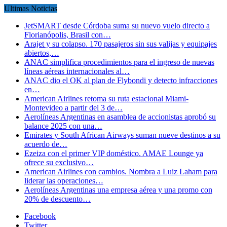
Ultimas Noticias
JetSMART desde Córdoba suma su nuevo vuelo directo a
Florianópolis, Brasil con…
Arajet y su colapso. 170 pasajeros sin sus valijas y equipajes
abiertos,…
ANAC simplifica procedimientos para el ingreso de nuevas
líneas aéreas internacionales al…
ANAC dio el OK al plan de Flybondi y detecto infracciones
en…
American Airlines retoma su ruta estacional Miami-
Montevideo a partir del 3 de…
Aerolíneas Argentinas en asamblea de accionistas aprobó su
balance 2025 con una…
Emirates y South African Airways suman nueve destinos a su
acuerdo de…
Ezeiza con el primer VIP doméstico. AMAE Lounge ya
ofrece su exclusivo…
American Airlines con cambios. Nombra a Luiz Laham para
liderar las operaciones…
Aerolíneas Argentinas una empresa aérea y una promo con
20% de descuento…
Facebook
Twitter