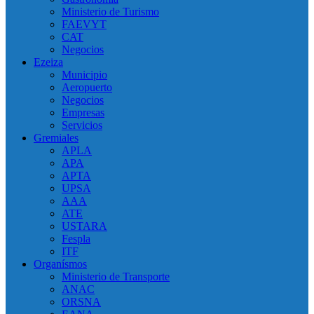
Ministerio de Turismo
FAEVYT
CAT
Negocios
Ezeiza
Municipio
Aeropuerto
Negocios
Empresas
Servicios
Gremiales
APLA
APA
APTA
UPSA
AAA
ATE
USTARA
Fespla
ITF
Organísmos
Ministerio de Transporte
ANAC
ORSNA