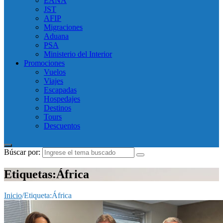
EANA
JST
AFIP
Migraciones
Aduana
PSA
Ministerio del Interior
Promociones
Vuelos
Viajes
Escapadas
Hospedajes
Destinos
Tours
Descuentos
Búscar por:
Etiquetas:África
Inicio
/
Etiqueta:
África