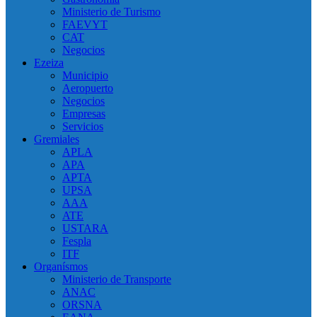
Ministerio de Turismo
FAEVYT
CAT
Negocios
Ezeiza
Municipio
Aeropuerto
Negocios
Empresas
Servicios
Gremiales
APLA
APA
APTA
UPSA
AAA
ATE
USTARA
Fespla
ITF
Organísmos
Ministerio de Transporte
ANAC
ORSNA