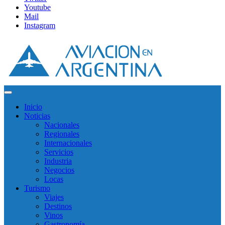
Youtube
Mail
Instagram
Inicio
Noticias
Nacionales
Regionales
Internacionales
Servicios
Industria
Negocios
Locas
Turismo
Viajes
Destinos
Vinos
Gastronomía