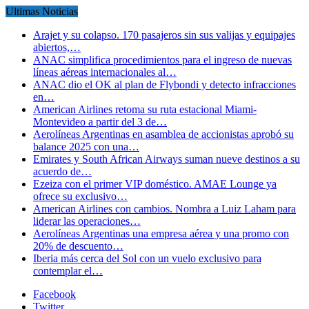
Ultimas Noticias
Arajet y su colapso. 170 pasajeros sin sus valijas y equipajes
abiertos,…
ANAC simplifica procedimientos para el ingreso de nuevas
líneas aéreas internacionales al…
ANAC dio el OK al plan de Flybondi y detecto infracciones
en…
American Airlines retoma su ruta estacional Miami-
Montevideo a partir del 3 de…
Aerolíneas Argentinas en asamblea de accionistas aprobó su
balance 2025 con una…
Emirates y South African Airways suman nueve destinos a su
acuerdo de…
Ezeiza con el primer VIP doméstico. AMAE Lounge ya
ofrece su exclusivo…
American Airlines con cambios. Nombra a Luiz Laham para
liderar las operaciones…
Aerolíneas Argentinas una empresa aérea y una promo con
20% de descuento…
Iberia más cerca del Sol con un vuelo exclusivo para
contemplar el…
Facebook
Twitter