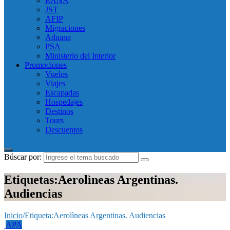
EANA
JST
AFIP
Migraciones
Aduana
PSA
Ministerio del Interior
Promociones
Vuelos
Viajes
Escapadas
Hospedajes
Destinos
Tours
Descuentos
Búscar por:
Etiquetas:Aerolìneas Argentinas.
Audiencias
Inicio
/
Etiqueta:
Aerolìneas Argentinas. Audiencias
APA